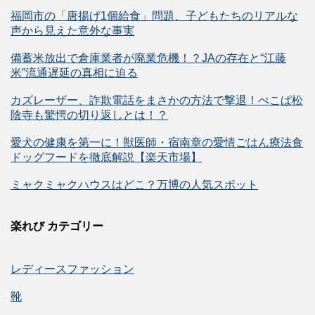
福岡市の「唐揚げ1個給食」問題、子どもたちのリアルな
声から見えた意外な事実
備蓄米放出で倉庫業者が廃業危機！？JAの存在と“江藤
米”流通遅延の真相に迫る
カズレーザー、詐欺電話をまさかの方法で撃退！ぺこぱ松
陰寺も驚愕の切り返しとは！？
愛犬の健康を第一に！獣医師・宿南章の愛情ごはん療法食
ドッグフードを徹底解説【楽天市場】
ミャクミャクハウスはどこ？万博の人気スポット
楽れび カテゴリー
レディースファッション
靴