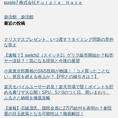
purple7 株式会社Ｐｕｒｐｌｅ Ｈａｚｅ
遊活館 遊活館
最近の投稿
クリスマスプレゼント、いつ渡す？タイミング問題の意外
な答え
【速報？】switch2（スイッチ2）ゲリラ販売開始か？転売
ヤー涙目？！気になる現状と今後の展望
小泉進次郎農相のSNS投稿が物議！「コメ買ったことな
い」発言を超える炎上か？【PRとの線引きは？】
楽天モバイルユーザー必見！楽天市場で賢くポイントを貯
める裏ワザ大公開！SPU、5と0のつく日、買いまわり、
ふるさと納税を徹底攻略
【速報】石破茂氏、国民全員に2万円給付を表明か？参院
選の目玉政策となる可能性は？徹底解説！