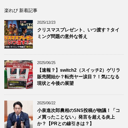
楽れび 新着記事
2025/12/23
クリスマスプレゼント、いつ渡す？タイ
ミング問題の意外な答え
2025/06/25
【速報？】switch2（スイッチ2）ゲリラ
販売開始か？転売ヤー涙目？！気になる
現状と今後の展望
2025/06/22
小泉進次郎農相のSNS投稿が物議！「コ
メ買ったことない」発言を超える炎上
か？【PRとの線引きは？】