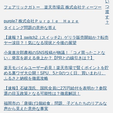
い
つ
フェアリックガトー 楽天市場店 株式会社ティーツー
渡
す
purple7 株式会社Ｐｕｒｐｌｅ Ｈａｚｅ
？
タイミング問題の意外な答え
【速報？】switch2（スイッチ2）ゲリラ販売開始か？転売
ヤー涙目？！気になる現状と今後の展望
小泉進次郎農相のSNS投稿が物議！「コメ買ったことな
い」発言を超える炎上か？【PRとの線引きは？】
楽天モバイルユーザー必見！楽天市場で賢くポイントを貯
める裏ワザ大公開！SPU、5と0のつく日、買いまわり、
ふるさと納税を徹底攻略
【速報】石破茂氏、国民全員に2万円給付を表明か？参院
選の目玉政策となる可能性は？徹底解説！
福岡市の「唐揚げ1個給食」問題、子どもたちのリアルな
声から見えた意外な事実