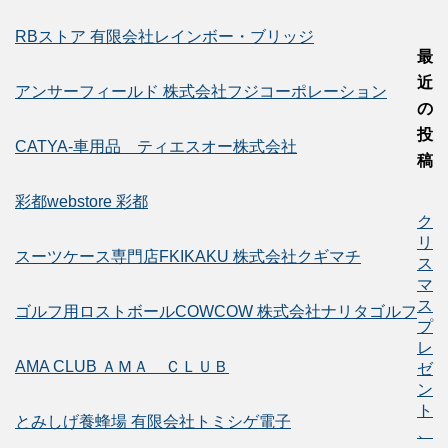
RBストア 有限会社レインボー・ブリッジ
最
近
アンサーフィールド 株式会社フジコーポレーション
の
投
CATYA-車用品 ティエスオー株式会社
稿
彩都webstore 彩都
ク
リ
スーツケース専門店FKIKAKU 株式会社クギマチ
ス
マ
ス
ゴルフ用ロストボールCOWCOW 株式会社ナリタゴルフ
プ
レ
AMA CLUB ＡＭＡ ＣＬＵＢ
ゼ
ン
ト
とみしげ養蜂場 有限会社トミシゲ電子
、