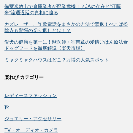
備蓄米放出で倉庫業者が廃業危機！？JAの存在と“江藤
米”流通遅延の真相に迫る
カズレーザー、詐欺電話をまさかの方法で撃退！ぺこぱ松
陰寺も驚愕の切り返しとは！？
愛犬の健康を第一に！獣医師・宿南章の愛情ごはん療法食
ドッグフードを徹底解説【楽天市場】
ミャクミャクハウスはどこ？万博の人気スポット
楽れび カテゴリー
レディースファッション
靴
ジュエリー・アクセサリー
TV・オーディオ・カメラ