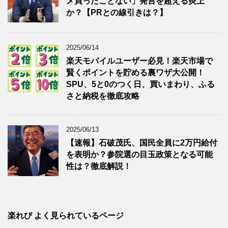
メ買ったことない」発言を超える炎上
か？【PRとの線引きは？】
2025/06/14
楽天モバイルユーザー必見！楽天市場で
賢くポイントを貯める裏ワザ大公開！
SPU、5と0のつく日、買いまわり、ふる
さと納税を徹底攻略
2025/06/13
【速報】石破茂氏、国民全員に2万円給付
を表明か？参院選の目玉政策となる可能
性は？徹底解説！
楽れび よく見られているページ