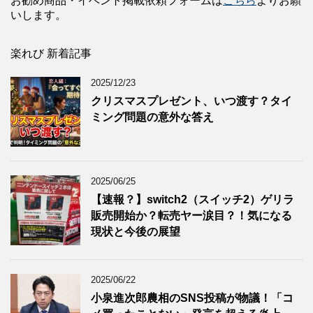
お勧め商品・イベント掲載依頼フォームは
こちら
よりお願
いします。
楽れび 新着記事
2025/12/23
クリスマスプレゼント、いつ渡す？タイ
ミング問題の意外な答え
2025/06/25
【速報？】switch2（スイッチ2）ゲリラ
販売開始か？転売ヤー涙目？！気になる
現状と今後の展望
2025/06/22
小泉進次郎農相のSNS投稿が物議！「コ