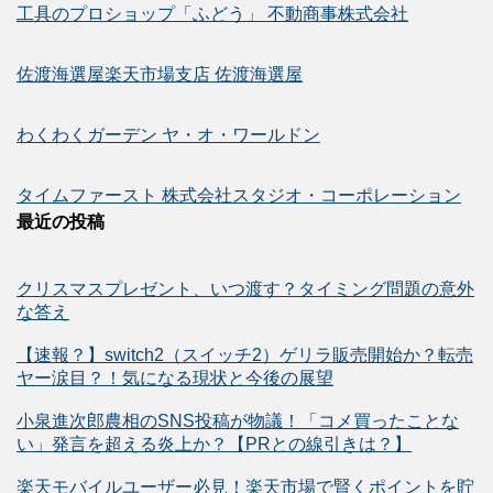
工具のプロショップ「ふどう」 不動商事株式会社
佐渡海選屋楽天市場支店 佐渡海選屋
わくわくガーデン ヤ・オ・ワールドン
タイムファースト 株式会社スタジオ・コーポレーション
最近の投稿
クリスマスプレゼント、いつ渡す？タイミング問題の意外
な答え
【速報？】switch2（スイッチ2）ゲリラ販売開始か？転売
ヤー涙目？！気になる現状と今後の展望
小泉進次郎農相のSNS投稿が物議！「コメ買ったことな
い」発言を超える炎上か？【PRとの線引きは？】
楽天モバイルユーザー必見！楽天市場で賢くポイントを貯