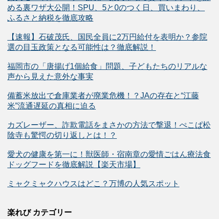
める裏ワザ大公開！SPU、5と0のつく日、買いまわり、
ふるさと納税を徹底攻略
【速報】石破茂氏、国民全員に2万円給付を表明か？参院
選の目玉政策となる可能性は？徹底解説！
福岡市の「唐揚げ1個給食」問題、子どもたちのリアルな
声から見えた意外な事実
備蓄米放出で倉庫業者が廃業危機！？JAの存在と“江藤
米”流通遅延の真相に迫る
カズレーザー、詐欺電話をまさかの方法で撃退！ぺこぱ松
陰寺も驚愕の切り返しとは！？
愛犬の健康を第一に！獣医師・宿南章の愛情ごはん療法食
ドッグフードを徹底解説【楽天市場】
ミャクミャクハウスはどこ？万博の人気スポット
楽れび カテゴリー