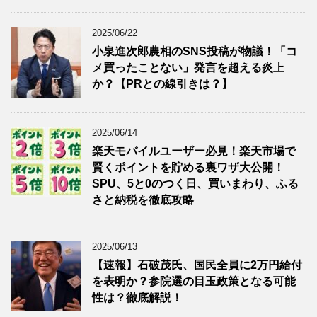
2025/06/22
小泉進次郎農相のSNS投稿が物議！「コ
メ買ったことない」発言を超える炎上
か？【PRとの線引きは？】
2025/06/14
楽天モバイルユーザー必見！楽天市場で
賢くポイントを貯める裏ワザ大公開！
SPU、5と0のつく日、買いまわり、ふる
さと納税を徹底攻略
2025/06/13
【速報】石破茂氏、国民全員に2万円給付
を表明か？参院選の目玉政策となる可能
性は？徹底解説！