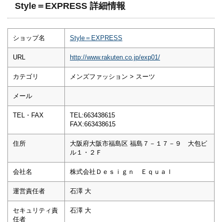
Style＝EXPRESS 詳細情報
ショップ名
Style＝EXPRESS
URL
http://www.rakuten.co.jp/exp01/
カテゴリ
メンズファッション > スーツ
メール
TEL・FAX
TEL:663438615
FAX:663438615
住所
大阪府大阪市福島区 福島７－１７－９ 大包ビ
ル１・２Ｆ
会社名
株式会社Ｄｅｓｉｇｎ Ｅｑｕａｌ
運営責任者
石澤 大
セキュリティ責
石澤 大
任者