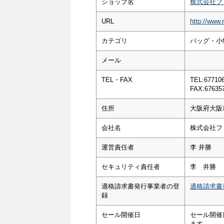
ショップ名
株式会社フ
URL
http://www.
カテゴリ
バッグ・小
メール
TEL・FAX
TEL:67710
FAX:67635
住所
大阪府大阪
会社名
株式会社フ
運営責任者
李 井勝
セキュリティ責任者
李 井勝
適格請求書発行事業者の登
適格請求書
録
セール開催日
セール開催
ます。