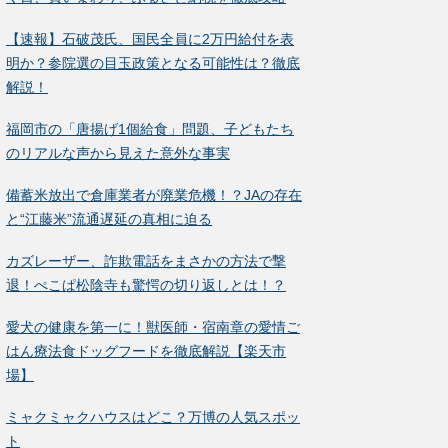
【速報】石破茂氏、国民全員に2万円給付を表
明か？参院選の目玉政策となる可能性は？徹底
解説！
福岡市の「唐揚げ1個給食」問題、子どもたち
のリアルな声から見えた意外な事実
備蓄米放出で倉庫業者が廃業危機！？JAの存在
と“江藤米”流通遅延の真相に迫る
カズレーザー、詐欺電話をまさかの方法で撃
退！ぺこぱ松陰寺も驚愕の切り返しとは！？
愛犬の健康を第一に！獣医師・宿南章の愛情ご
はん療法食ドッグフードを徹底解説【楽天市
場】
ミャクミャクハウスはどこ？万博の人気スポッ
ト