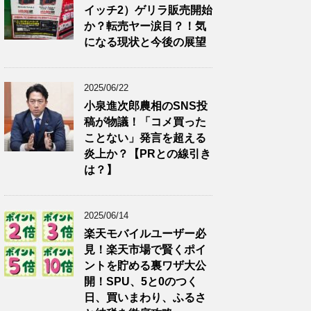
イッチ2）ゲリラ販売開始
か？転売ヤー涙目？！気
になる現状と今後の展望
2025/06/22
小泉進次郎農相のSNS投
稿が物議！「コメ買った
ことない」発言を超える
炎上か？【PRとの線引き
は？】
2025/06/14
楽天モバイルユーザー必
見！楽天市場で賢くポイ
ントを貯める裏ワザ大公
開！SPU、5と0のつく
日、買いまわり、ふるさ