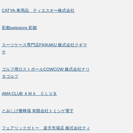
CATYA-車用品 ティエスオー株式会社
彩都webstore 彩都
スーツケース専門店FKIKAKU 株式会社クギマ
チ
ゴルフ用ロストボールCOWCOW 株式会社ナリ
タゴルフ
AMA CLUB ＡＭＡ ＣＬＵＢ
とみしげ養蜂場 有限会社トミシゲ電子
フェアリックガトー 楽天市場店 株式会社ティ