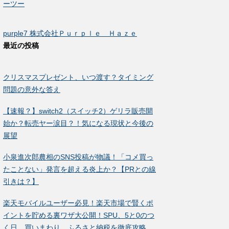
ーツー
purple7 株式会社Ｐｕｒｐｌｅ Ｈａｚｅ
最近の投稿
クリスマスプレゼント、いつ渡す？タイミング
問題の意外な答え
【速報？】switch2（スイッチ2）ゲリラ販売開
始か？転売ヤー涙目？！気になる現状と今後の
展望
小泉進次郎農相のSNS投稿が物議！「コメ買っ
たことない」発言を超える炎上か？【PRとの線
引きは？】
楽天モバイルユーザー必見！楽天市場で賢くポ
イントを貯める裏ワザ大公開！SPU、5と0のつ
く日、買いまわり、ふるさと納税を徹底攻略