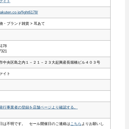
ァイト
rakuten.co.jp/fight6178/
物・ブランド雑貨 > 耳あて
6178
7321
市中央区島之内１－２１－２３大起興産長堀橋ビル４０３号
ァイト
発行事業者の登録を店舗ページより確認する。
日は不明です。 セール開催日のご連絡は
こちら
よりお願いし