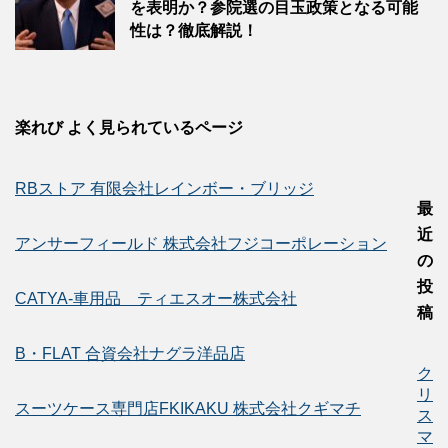
を表明か？参院選の目玉政策となる可能
性は？徹底解説！
楽れび よく見られているページ
RBストア 有限会社レインボー・ブリッジ
最
近
アンサーフィールド 株式会社フジコーポレーション
の
投
CATYA-車用品 ティエスオー株式会社
稿
B・FLAT 合資会社ナグラ洋品店
ク
リ
スーツケース専門店FKIKAKU 株式会社クギマチ
ス
マ