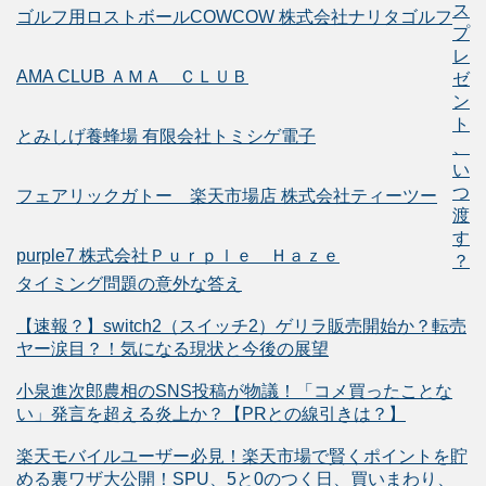
ス
ゴルフ用ロストボールCOWCOW 株式会社ナリタゴルフ
プ
レ
AMA CLUB ＡＭＡ ＣＬＵＢ
ゼ
ン
ト
とみしげ養蜂場 有限会社トミシゲ電子
、
い
つ
フェアリックガトー 楽天市場店 株式会社ティーツー
渡
す
purple7 株式会社Ｐｕｒｐｌｅ Ｈａｚｅ
？
タイミング問題の意外な答え
【速報？】switch2（スイッチ2）ゲリラ販売開始か？転売
ヤー涙目？！気になる現状と今後の展望
小泉進次郎農相のSNS投稿が物議！「コメ買ったことな
い」発言を超える炎上か？【PRとの線引きは？】
楽天モバイルユーザー必見！楽天市場で賢くポイントを貯
める裏ワザ大公開！SPU、5と0のつく日、買いまわり、