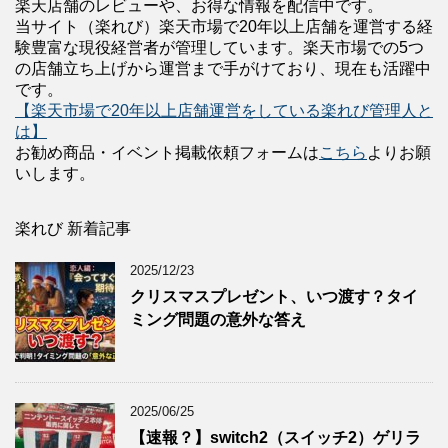
楽天店舗のレビューや、お得な情報を配信中です。
当サイト（楽れび）楽天市場で20年以上店舗を運営する経
験豊富な現役経営者が管理しています。楽天市場での5つ
の店舗立ち上げから運営まで手がけており、現在も活躍中
です。
【楽天市場で20年以上店舗運営をしている楽れび管理人と
は】
お勧め商品・イベント掲載依頼フォームは
こちら
よりお願
いします。
楽れび 新着記事
2025/12/23
クリスマスプレゼント、いつ渡す？タイ
ミング問題の意外な答え
2025/06/25
【速報？】switch2（スイッチ2）ゲリラ