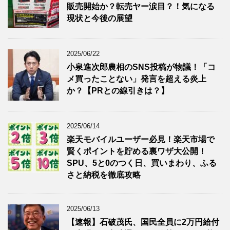
販売開始か？転売ヤー涙目？！気になる
現状と今後の展望
2025/06/22
小泉進次郎農相のSNS投稿が物議！「コ
メ買ったことない」発言を超える炎上
か？【PRとの線引きは？】
2025/06/14
楽天モバイルユーザー必見！楽天市場で
賢くポイントを貯める裏ワザ大公開！
SPU、5と0のつく日、買いまわり、ふる
さと納税を徹底攻略
2025/06/13
【速報】石破茂氏、国民全員に2万円給付