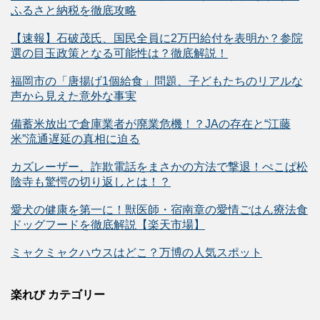
ふるさと納税を徹底攻略
【速報】石破茂氏、国民全員に2万円給付を表明か？参院
選の目玉政策となる可能性は？徹底解説！
福岡市の「唐揚げ1個給食」問題、子どもたちのリアルな
声から見えた意外な事実
備蓄米放出で倉庫業者が廃業危機！？JAの存在と“江藤
米”流通遅延の真相に迫る
カズレーザー、詐欺電話をまさかの方法で撃退！ぺこぱ松
陰寺も驚愕の切り返しとは！？
愛犬の健康を第一に！獣医師・宿南章の愛情ごはん療法食
ドッグフードを徹底解説【楽天市場】
ミャクミャクハウスはどこ？万博の人気スポット
楽れび カテゴリー