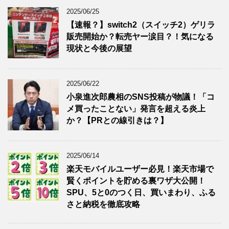
2025/06/25
【速報？】switch2（スイッチ2）ゲリラ
販売開始か？転売ヤー涙目？！気になる
現状と今後の展望
2025/06/22
小泉進次郎農相のSNS投稿が物議！「コ
メ買ったことない」発言を超える炎上
か？【PRとの線引きは？】
2025/06/14
楽天モバイルユーザー必見！楽天市場で
賢くポイントを貯める裏ワザ大公開！
SPU、5と0のつく日、買いまわり、ふる
さと納税を徹底攻略