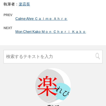
執筆者：
楽店長
PREV
Calme Ahre Ｃａｌｍｅ Ａｈｒｅ
NEXT
Mon Cheri Kako Ｍｏｎ Ｃｈｅｒｉ Ｋａｋｏ