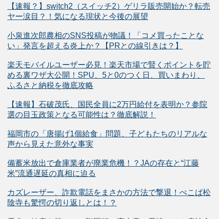
【速報？】switch2（スイッチ2）ゲリラ販売開始か？転売
ヤー涙目？！気になる現状と今後の展望
小泉進次郎農相のSNS投稿が物議！「コメ買ったことな
い」発言を超える炎上か？【PRとの線引きは？】
楽天モバイルユーザー必見！楽天市場で賢くポイントを貯
める裏ワザ大公開！SPU、5と0のつく日、買いまわり、
ふるさと納税を徹底攻略
【速報】石破茂氏、国民全員に2万円給付を表明か？参院
選の目玉政策となる可能性は？徹底解説！
福岡市の「唐揚げ1個給食」問題、子どもたちのリアルな
声から見えた意外な事実
備蓄米放出で倉庫業者が廃業危機！？JAの存在と“江藤
米”流通遅延の真相に迫る
カズレーザー、詐欺電話をまさかの方法で撃退！ぺこぱ松
陰寺も驚愕の切り返しとは！？