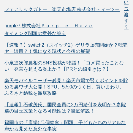
い
つ
フェアリックガトー 楽天市場店 株式会社ティーツー
渡
す
purple7 株式会社Ｐｕｒｐｌｅ Ｈａｚｅ
？
タイミング問題の意外な答え
【速報？】switch2（スイッチ2）ゲリラ販売開始か？転売
ヤー涙目？！気になる現状と今後の展望
小泉進次郎農相のSNS投稿が物議！「コメ買ったことな
い」発言を超える炎上か？【PRとの線引きは？】
楽天モバイルユーザー必見！楽天市場で賢くポイントを貯
める裏ワザ大公開！SPU、5と0のつく日、買いまわり、
ふるさと納税を徹底攻略
【速報】石破茂氏、国民全員に2万円給付を表明か？参院
選の目玉政策となる可能性は？徹底解説！
福岡市の「唐揚げ1個給食」問題、子どもたちのリアルな
声から見えた意外な事実