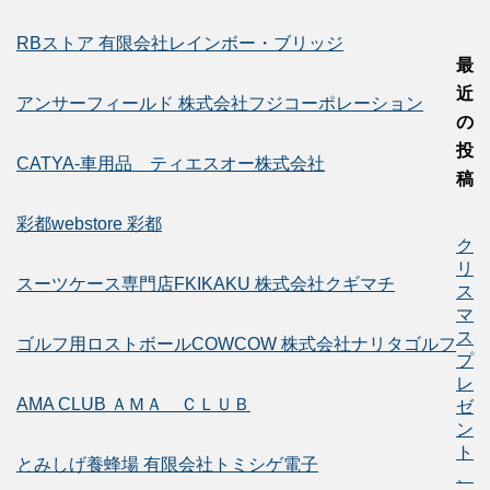
RBストア 有限会社レインボー・ブリッジ
最
近
アンサーフィールド 株式会社フジコーポレーション
の
投
CATYA-車用品 ティエスオー株式会社
稿
彩都webstore 彩都
ク
リ
スーツケース専門店FKIKAKU 株式会社クギマチ
ス
マ
ス
ゴルフ用ロストボールCOWCOW 株式会社ナリタゴルフ
プ
レ
AMA CLUB ＡＭＡ ＣＬＵＢ
ゼ
ン
ト
とみしげ養蜂場 有限会社トミシゲ電子
、