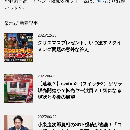
お勧め商品・イベント掲載依頼フォームは
こちら
よりお願
いします。
楽れび 新着記事
2025/12/23
クリスマスプレゼント、いつ渡す？タイ
ミング問題の意外な答え
2025/06/25
【速報？】switch2（スイッチ2）ゲリラ
販売開始か？転売ヤー涙目？！気になる
現状と今後の展望
2025/06/22
小泉進次郎農相のSNS投稿が物議！「コ