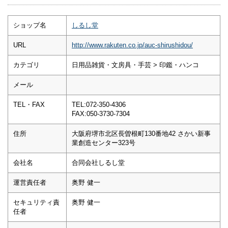
ショップ名
しるし堂
URL
http://www.rakuten.co.jp/auc-shirushidou/
カテゴリ
日用品雑貨・文房具・手芸 > 印鑑・ハンコ
メール
TEL・FAX
TEL:072-350-4306
FAX:050-3730-7304
住所
大阪府堺市北区長曽根町130番地42 さかい新事
業創造センター323号
会社名
合同会社しるし堂
運営責任者
奥野 健一
セキュリティ責
奥野 健一
任者