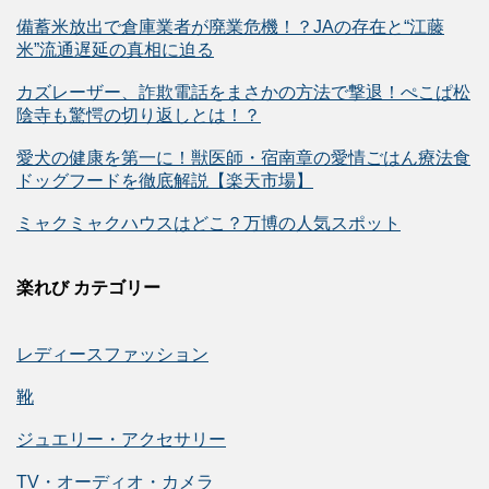
備蓄米放出で倉庫業者が廃業危機！？JAの存在と“江藤
米”流通遅延の真相に迫る
カズレーザー、詐欺電話をまさかの方法で撃退！ぺこぱ松
陰寺も驚愕の切り返しとは！？
愛犬の健康を第一に！獣医師・宿南章の愛情ごはん療法食
ドッグフードを徹底解説【楽天市場】
ミャクミャクハウスはどこ？万博の人気スポット
楽れび カテゴリー
レディースファッション
靴
ジュエリー・アクセサリー
TV・オーディオ・カメラ