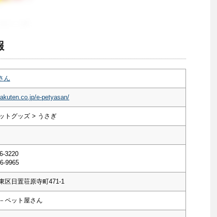
報
さん
rakuten.co.jp/e-petyasan/
ットグッズ > うさぎ
6-3220
6-9965
区日置荘原寺町471-1
－ペット屋さん