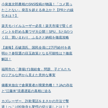
小泉進次郎農相のSNS投稿が物議！「コメ買っ
たことない」発言を超える炎上か？【PRとの線
引きは？】
楽天モバイルユーザー必見！楽天市場で賢くポ
イントを貯める裏ワザ大公開！SPU、5と0のつ
く日、買いまわり、ふるさと納税を徹底攻略
【速報】石破茂氏、国民全員に2万円給付を表
明か？参院選の目玉政策となる可能性は？徹底
解説！
福岡市の「唐揚げ1個給食」問題、子どもたち
のリアルな声から見えた意外な事実
備蓄米放出で倉庫業者が廃業危機！？JAの存在
と“江藤米”流通遅延の真相に迫る
カズレーザー、詐欺電話をまさかの方法で撃
退！ぺこぱ松陰寺も驚愕の切り返しとは！？