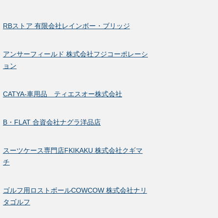
RBストア 有限会社レインボー・ブリッジ
アンサーフィールド 株式会社フジコーポレーシ
ョン
CATYA-車用品 ティエスオー株式会社
B・FLAT 合資会社ナグラ洋品店
スーツケース専門店FKIKAKU 株式会社クギマ
チ
ゴルフ用ロストボールCOWCOW 株式会社ナリ
タゴルフ