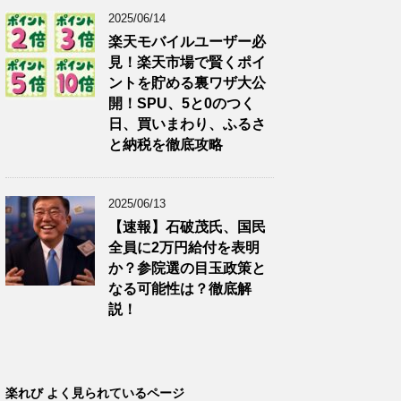
2025/06/14
楽天モバイルユーザー必
見！楽天市場で賢くポイ
ントを貯める裏ワザ大公
開！SPU、5と0のつく
日、買いまわり、ふるさ
と納税を徹底攻略
2025/06/13
【速報】石破茂氏、国民
全員に2万円給付を表明
か？参院選の目玉政策と
なる可能性は？徹底解
説！
楽れび よく見られているページ