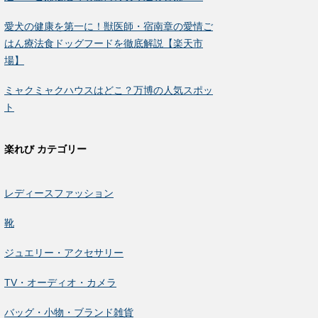
愛犬の健康を第一に！獣医師・宿南章の愛情ご
はん療法食ドッグフードを徹底解説【楽天市
場】
ミャクミャクハウスはどこ？万博の人気スポッ
ト
楽れび カテゴリー
レディースファッション
靴
ジュエリー・アクセサリー
TV・オーディオ・カメラ
バッグ・小物・ブランド雑貨