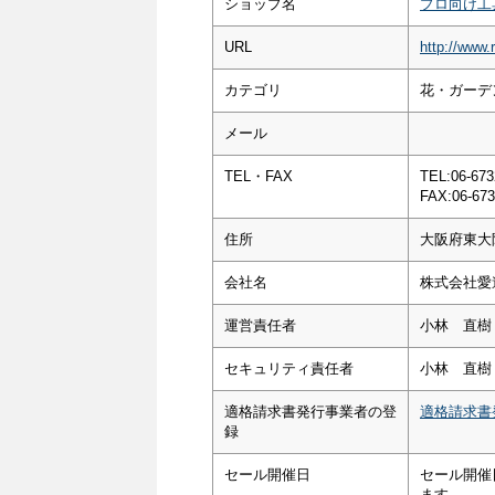
ショップ名
プロ向け工
URL
http://www.
カテゴリ
花・ガーデン
メール
TEL・FAX
TEL:06-673
FAX:06-673
住所
大阪府東大
会社名
株式会社愛
運営責任者
小林 直樹
セキュリティ責任者
小林 直樹
適格請求書発行事業者の登
適格請求書
録
セール開催日
セール開催
ます。