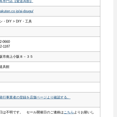
具専門店【愛道具館】
rakuten.co.jp/ai-dougu/
・DIY > DIY・工具
2-0660
2-1187
阪市南上小阪８－３５
道具館
発行事業者の登録を店舗ページより確認する。
日は不明です。 セール開催日のご連絡は
こちら
よりお願いし