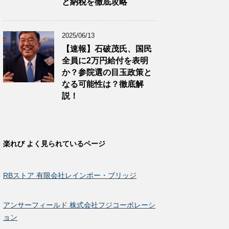
と納税を徹底攻略
2025/06/13
【速報】石破茂氏、国民
全員に2万円給付を表明
か？参院選の目玉政策と
なる可能性は？徹底解
説！
楽れび よく見られているページ
RBストア 有限会社レインボー・ブリッジ
アンサーフィールド 株式会社フジコーポレーシ
ョン