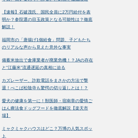
【速報】石破茂氏、国民全員に2万円給付を表
明か？参院選の目玉政策となる可能性は？徹底
解説！
福岡市の「唐揚げ1個給食」問題、子どもたち
のリアルな声から見えた意外な事実
備蓄米放出で倉庫業者が廃業危機！？JAの存在
と“江藤米”流通遅延の真相に迫る
カズレーザー、詐欺電話をまさかの方法で撃
退！ぺこぱ松陰寺も驚愕の切り返しとは！？
愛犬の健康を第一に！獣医師・宿南章の愛情ご
はん療法食ドッグフードを徹底解説【楽天市
場】
ミャクミャクハウスはどこ？万博の人気スポッ
ト