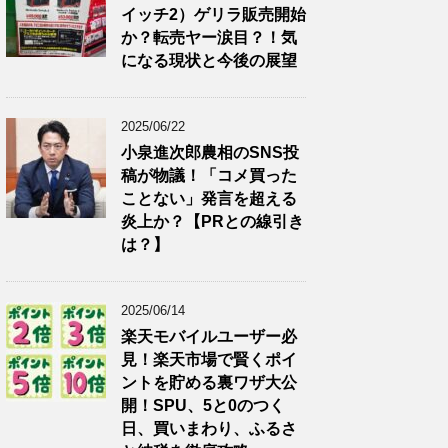
イッチ2）ゲリラ販売開始
か？転売ヤー涙目？！気
になる現状と今後の展望
2025/06/22
小泉進次郎農相のSNS投
稿が物議！「コメ買った
ことない」発言を超える
炎上か？【PRとの線引き
は？】
2025/06/14
楽天モバイルユーザー必
見！楽天市場で賢くポイ
ントを貯める裏ワザ大公
開！SPU、5と0のつく
日、買いまわり、ふるさ