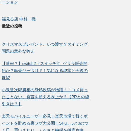
ーション
福見る店 中村 徹
最近の投稿
クリスマスプレゼント、いつ渡す？タイミング
問題の意外な答え
【速報？】switch2（スイッチ2）ゲリラ販売開
始か？転売ヤー涙目？！気になる現状と今後の
展望
小泉進次郎農相のSNS投稿が物議！「コメ買っ
たことない」発言を超える炎上か？【PRとの線
引きは？】
楽天モバイルユーザー必見！楽天市場で賢くポ
イントを貯める裏ワザ大公開！SPU、5と0のつ
く日、買いまわり、ふるさと納税を徹底攻略