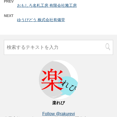
PREV
おもしろ名札工房 有限会社雅工房
NEXT
ゆうびどう 株式会社有備堂
楽れび
Follow @rakurevi