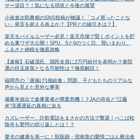
ヤー涙目？！気になる現状と今後の展望
小泉進次郎農相のSNS投稿が物議！「コメ買ったことな
い」発言を超える炎上か？【PRとの線引きは？】
楽天モバイルユーザー必見！楽天市場で賢くポイントを貯
める裏ワザ大公開！SPU、5と0のつく日、買いまわり、
ふるさと納税を徹底攻略
【速報】石破茂氏、国民全員に2万円給付を表明か？参院
選の目玉政策となる可能性は？徹底解説！
福岡市の「唐揚げ1個給食」問題、子どもたちのリアルな
声から見えた意外な事実
備蓄米放出で倉庫業者が廃業危機！？JAの存在と“江藤
米”流通遅延の真相に迫る
カズレーザー、詐欺電話をまさかの方法で撃退！ぺこぱ松
陰寺も驚愕の切り返しとは！？
愛犬の健康を第一に！獣医師・宿南章の愛情ごはん療法食