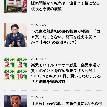
販売開始か？転売ヤー涙目？！気になる
現状と今後の展望
2025/06/22
小泉進次郎農相のSNS投稿が物議！「コ
メ買ったことない」発言を超える炎上
か？【PRとの線引きは？】
2025/06/14
楽天モバイルユーザー必見！楽天市場で
賢くポイントを貯める裏ワザ大公開！
SPU、5と0のつく日、買いまわり、ふる
さと納税を徹底攻略
2025/06/13
【速報】石破茂氏、国民全員に2万円給付