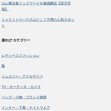
はん療法食ドッグフードを徹底解説【楽天市
場】
ミャクミャクハウスはどこ？万博の人気スポッ
ト
楽れび カテゴリー
レディースファッション
靴
ジュエリー・アクセサリー
TV・オーディオ・カメラ
バッグ・小物・ブランド雑貨
インナー・下着・ナイトウエア