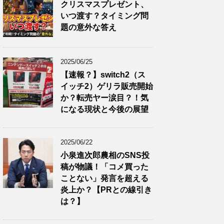
クリスマスプレゼント、
いつ渡す？タイミング問
題の意外な答え
2025/06/25
【速報？】switch2（ス
イッチ2）ゲリラ販売開始
か？転売ヤー涙目？！気
になる現状と今後の展望
2025/06/22
小泉進次郎農相のSNS投
稿が物議！「コメ買った
ことない」発言を超える
炎上か？【PRとの線引き
は？】