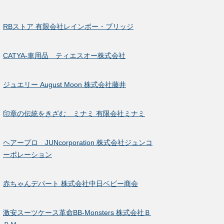
RBストア 有限会社レインボー・ブリッジ
CATYA-車用品 ティエスオー株式会社
ジュエリー August Moon 株式会社藤井
印章の伝統をきざむ ミナミ 有限会社ミナミ
ヘアープロ JUNcorporation 株式会社ジュンコ
ーポレーション
赤ちゃんデパート 株式会社中日ベビー商会
激安スーツケース革命BB-Monsters 株式会社Ｂ