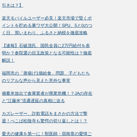
引きは？】
楽天モバイルユーザー必見！楽天市場で賢くポ
イントを貯める裏ワザ大公開！SPU、5と0のつ
く日、買いまわり、ふるさと納税を徹底攻略
【速報】石破茂氏、国民全員に2万円給付を表
明か？参院選の目玉政策となる可能性は？徹底
解説！
福岡市の「唐揚げ1個給食」問題、子どもたち
のリアルな声から見えた意外な事実
備蓄米放出で倉庫業者が廃業危機！？JAの存在
と“江藤米”流通遅延の真相に迫る
カズレーザー、詐欺電話をまさかの方法で撃
退！ぺこぱ松陰寺も驚愕の切り返しとは！？
愛犬の健康を第一に！獣医師・宿南章の愛情ご