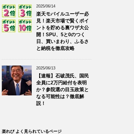
2025/06/14
楽天モバイルユーザー必
見！楽天市場で賢くポイ
ントを貯める裏ワザ大公
開！SPU、5と0のつく
日、買いまわり、ふるさ
と納税を徹底攻略
2025/06/13
【速報】石破茂氏、国民
全員に2万円給付を表明
か？参院選の目玉政策と
なる可能性は？徹底解
説！
楽れび よく見られているページ