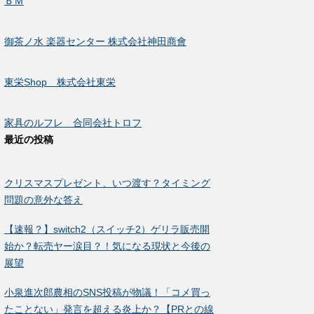
ＢＭ
御茶ノ水 楽器センター 株式会社神田商會
東栄Shop 株式会社東栄
家具のルフレ 合同会社トロフ
最近の投稿
クリスマスプレゼント、いつ渡す？タイミング
問題の意外な答え
【速報？】switch2（スイッチ2）ゲリラ販売開
始か？転売ヤー涙目？！気になる現状と今後の
展望
小泉進次郎農相のSNS投稿が物議！「コメ買っ
たことない」発言を超える炎上か？【PRとの線