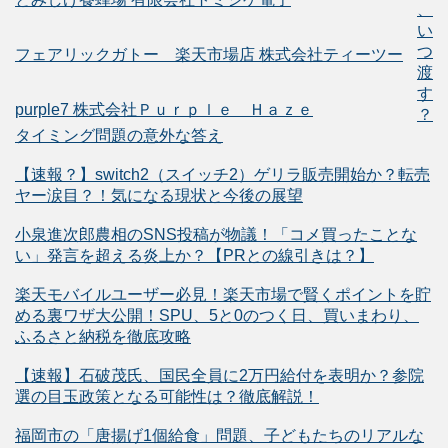
、
い
つ
フェアリックガトー 楽天市場店 株式会社ティーツー
渡
す
purple7 株式会社Ｐｕｒｐｌｅ Ｈａｚｅ
？
タイミング問題の意外な答え
【速報？】switch2（スイッチ2）ゲリラ販売開始か？転売
ヤー涙目？！気になる現状と今後の展望
小泉進次郎農相のSNS投稿が物議！「コメ買ったことな
い」発言を超える炎上か？【PRとの線引きは？】
楽天モバイルユーザー必見！楽天市場で賢くポイントを貯
める裏ワザ大公開！SPU、5と0のつく日、買いまわり、
ふるさと納税を徹底攻略
【速報】石破茂氏、国民全員に2万円給付を表明か？参院
選の目玉政策となる可能性は？徹底解説！
福岡市の「唐揚げ1個給食」問題、子どもたちのリアルな