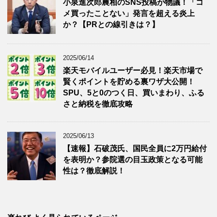
小泉進次郎農相のSNS投稿が物議！「コ
メ買ったことない」発言を超える炎上
か？【PRとの線引きは？】
2025/06/14
楽天モバイルユーザー必見！楽天市場で
賢くポイントを貯める裏ワザ大公開！
SPU、5と0のつく日、買いまわり、ふる
さと納税を徹底攻略
2025/06/13
【速報】石破茂氏、国民全員に2万円給付
を表明か？参院選の目玉政策となる可能
性は？徹底解説！