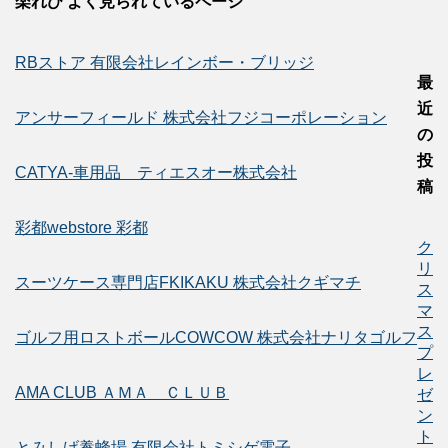
楽れび よく見られているページ
RBストア 有限会社レインボー・ブリッジ
最
近
アンサーフィールド 株式会社フジコーポレーション
の
投
CATYA-車用品 ティエスオー株式会社
稿
彩都webstore 彩都
ク
リ
スーツケース専門店FKIKAKU 株式会社クギマチ
ス
マ
ス
ゴルフ用ロストボールCOWCOW 株式会社ナリタゴルフ
プ
レ
AMA CLUB ＡＭＡ ＣＬＵＢ
ゼ
ン
ト
とみしげ養蜂場 有限会社トミシゲ電子