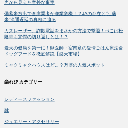
声から見えた意外な事実
備蓄米放出で倉庫業者が廃業危機！？JAの存在と“江藤
米”流通遅延の真相に迫る
カズレーザー、詐欺電話をまさかの方法で撃退！ぺこぱ松
陰寺も驚愕の切り返しとは！？
愛犬の健康を第一に！獣医師・宿南章の愛情ごはん療法食
ドッグフードを徹底解説【楽天市場】
ミャクミャクハウスはどこ？万博の人気スポット
楽れび カテゴリー
レディースファッション
靴
ジュエリー・アクセサリー