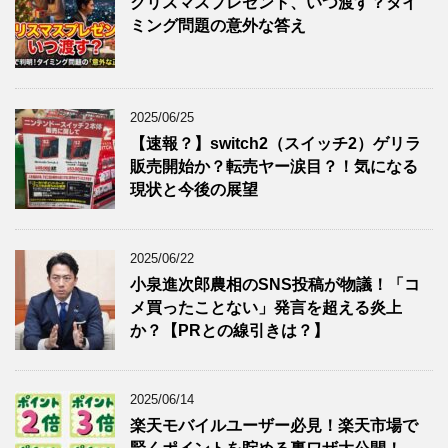
クリスマスプレゼント、いつ渡す？タイ
ミング問題の意外な答え
2025/06/25
【速報？】switch2（スイッチ2）ゲリラ
販売開始か？転売ヤー涙目？！気になる
現状と今後の展望
2025/06/22
小泉進次郎農相のSNS投稿が物議！「コ
メ買ったことない」発言を超える炎上
か？【PRとの線引きは？】
2025/06/14
楽天モバイルユーザー必見！楽天市場で