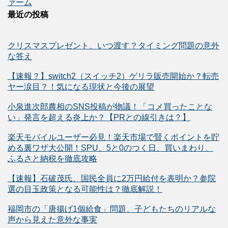
ァーム
最近の投稿
クリスマスプレゼント、いつ渡す？タイミング問題の意外
な答え
【速報？】switch2（スイッチ2）ゲリラ販売開始か？転売
ヤー涙目？！気になる現状と今後の展望
小泉進次郎農相のSNS投稿が物議！「コメ買ったことな
い」発言を超える炎上か？【PRとの線引きは？】
楽天モバイルユーザー必見！楽天市場で賢くポイントを貯
める裏ワザ大公開！SPU、5と0のつく日、買いまわり、
ふるさと納税を徹底攻略
【速報】石破茂氏、国民全員に2万円給付を表明か？参院
選の目玉政策となる可能性は？徹底解説！
福岡市の「唐揚げ1個給食」問題、子どもたちのリアルな
声から見えた意外な事実