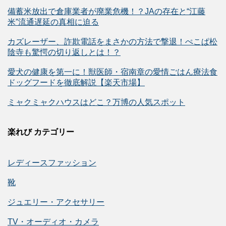
備蓄米放出で倉庫業者が廃業危機！？JAの存在と“江藤
米”流通遅延の真相に迫る
カズレーザー、詐欺電話をまさかの方法で撃退！ぺこぱ松
陰寺も驚愕の切り返しとは！？
愛犬の健康を第一に！獣医師・宿南章の愛情ごはん療法食
ドッグフードを徹底解説【楽天市場】
ミャクミャクハウスはどこ？万博の人気スポット
楽れび カテゴリー
レディースファッション
靴
ジュエリー・アクセサリー
TV・オーディオ・カメラ