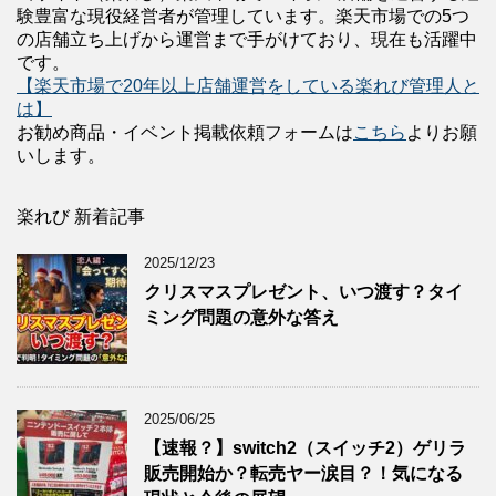
験豊富な現役経営者が管理しています。楽天市場での5つ
の店舗立ち上げから運営まで手がけており、現在も活躍中
です。
【楽天市場で20年以上店舗運営をしている楽れび管理人と
は】
お勧め商品・イベント掲載依頼フォームは
こちら
よりお願
いします。
楽れび 新着記事
2025/12/23
クリスマスプレゼント、いつ渡す？タイ
ミング問題の意外な答え
2025/06/25
【速報？】switch2（スイッチ2）ゲリラ
販売開始か？転売ヤー涙目？！気になる