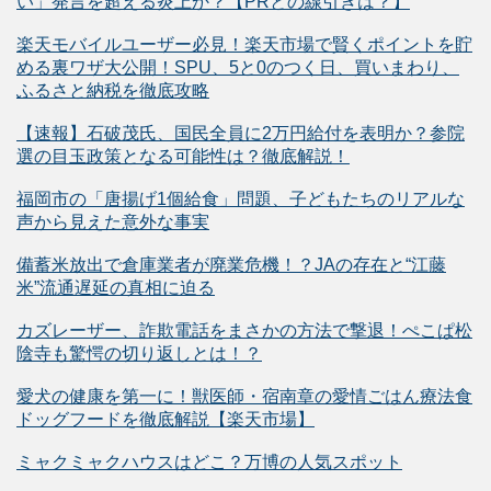
い」発言を超える炎上か？【PRとの線引きは？】
楽天モバイルユーザー必見！楽天市場で賢くポイントを貯
める裏ワザ大公開！SPU、5と0のつく日、買いまわり、
ふるさと納税を徹底攻略
【速報】石破茂氏、国民全員に2万円給付を表明か？参院
選の目玉政策となる可能性は？徹底解説！
福岡市の「唐揚げ1個給食」問題、子どもたちのリアルな
声から見えた意外な事実
備蓄米放出で倉庫業者が廃業危機！？JAの存在と“江藤
米”流通遅延の真相に迫る
カズレーザー、詐欺電話をまさかの方法で撃退！ぺこぱ松
陰寺も驚愕の切り返しとは！？
愛犬の健康を第一に！獣医師・宿南章の愛情ごはん療法食
ドッグフードを徹底解説【楽天市場】
ミャクミャクハウスはどこ？万博の人気スポット