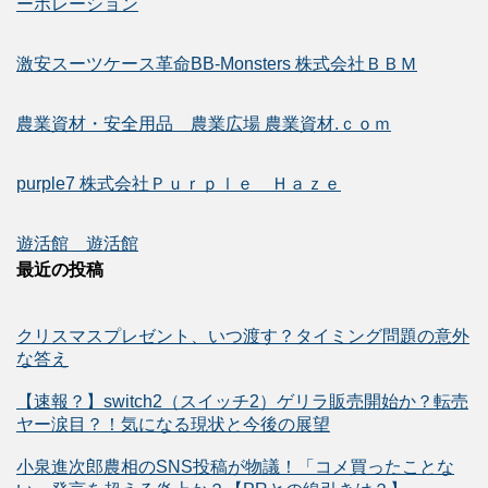
ーポレーション
激安スーツケース革命BB-Monsters 株式会社ＢＢＭ
農業資材・安全用品 農業広場 農業資材.ｃｏｍ
purple7 株式会社Ｐｕｒｐｌｅ Ｈａｚｅ
遊活館 遊活館
最近の投稿
クリスマスプレゼント、いつ渡す？タイミング問題の意外
な答え
【速報？】switch2（スイッチ2）ゲリラ販売開始か？転売
ヤー涙目？！気になる現状と今後の展望
小泉進次郎農相のSNS投稿が物議！「コメ買ったことな