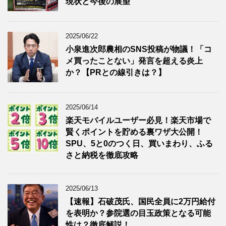
現状と今後の展望
2025/06/22
小泉進次郎農相のSNS投稿が物議！「コ
メ買ったことない」発言を超える炎上
か？【PRとの線引きは？】
2025/06/14
楽天モバイルユーザー必見！楽天市場で
賢くポイントを貯める裏ワザ大公開！
SPU、5と0のつく日、買いまわり、ふる
さと納税を徹底攻略
2025/06/13
【速報】石破茂氏、国民全員に2万円給付
を表明か？参院選の目玉政策となる可能
性は？徹底解説！