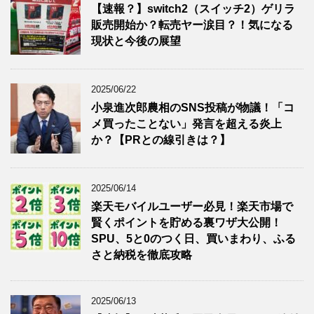
【速報？】switch2（スイッチ2）ゲリラ
販売開始か？転売ヤー涙目？！気になる
現状と今後の展望
2025/06/22
小泉進次郎農相のSNS投稿が物議！「コ
メ買ったことない」発言を超える炎上
か？【PRとの線引きは？】
2025/06/14
楽天モバイルユーザー必見！楽天市場で
賢くポイントを貯める裏ワザ大公開！
SPU、5と0のつく日、買いまわり、ふる
さと納税を徹底攻略
2025/06/13