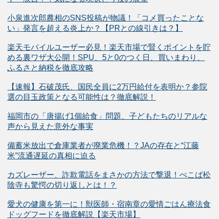
小泉進次郎農相のSNS投稿が物議！「コメ買ったことな
い」発言を超える炎上か？【PRとの線引きは？】
楽天モバイルユーザー必見！楽天市場で賢くポイントを貯
める裏ワザ大公開！SPU、5と0のつく日、買いまわり、
ふるさと納税を徹底攻略
【速報】石破茂氏、国民全員に2万円給付を表明か？参院
選の目玉政策となる可能性は？徹底解説！
福岡市の「唐揚げ1個給食」問題、子どもたちのリアルな
声から見えた意外な事実
備蓄米放出で倉庫業者が廃業危機！？JAの存在と“江藤
米”流通遅延の真相に迫る
カズレーザー、詐欺電話をまさかの方法で撃退！ぺこぱ松
陰寺も驚愕の切り返しとは！？
愛犬の健康を第一に！獣医師・宿南章の愛情ごはん療法食
ドッグフードを徹底解説【楽天市場】