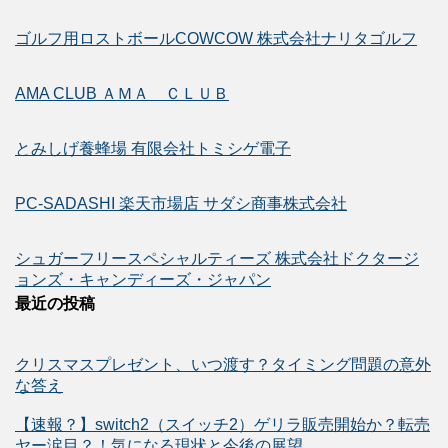
ゴルフ用ロストボールCOWCOW 株式会社ナリタゴルフ
AMA CLUB ＡＭＡ ＣＬＵＢ
とみしげ養蜂場 有限会社トミシゲ電子
PC-SADASHI 楽天市場店 サダシ商事株式会社
シュガーフリースペシャルティーズ 株式会社ドクタージ
ョンズ・キャンディーズ・ジャパン
最近の投稿
クリスマスプレゼント、いつ渡す？タイミング問題の意外
な答え
【速報？】switch2（スイッチ2）ゲリラ販売開始か？転売
ヤー涙目？！気になる現状と今後の展望