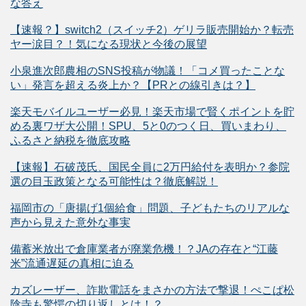
な答え
【速報？】switch2（スイッチ2）ゲリラ販売開始か？転売
ヤー涙目？！気になる現状と今後の展望
小泉進次郎農相のSNS投稿が物議！「コメ買ったことな
い」発言を超える炎上か？【PRとの線引きは？】
楽天モバイルユーザー必見！楽天市場で賢くポイントを貯
める裏ワザ大公開！SPU、5と0のつく日、買いまわり、
ふるさと納税を徹底攻略
【速報】石破茂氏、国民全員に2万円給付を表明か？参院
選の目玉政策となる可能性は？徹底解説！
福岡市の「唐揚げ1個給食」問題、子どもたちのリアルな
声から見えた意外な事実
備蓄米放出で倉庫業者が廃業危機！？JAの存在と“江藤
米”流通遅延の真相に迫る
カズレーザー、詐欺電話をまさかの方法で撃退！ぺこぱ松
陰寺も驚愕の切り返しとは！？