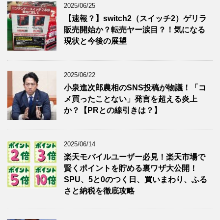
2025/06/25
【速報？】switch2（スイッチ2）ゲリラ
販売開始か？転売ヤー涙目？！気になる
現状と今後の展望
2025/06/22
小泉進次郎農相のSNS投稿が物議！「コ
メ買ったことない」発言を超える炎上
か？【PRとの線引きは？】
2025/06/14
楽天モバイルユーザー必見！楽天市場で
賢くポイントを貯める裏ワザ大公開！
SPU、5と0のつく日、買いまわり、ふる
さと納税を徹底攻略