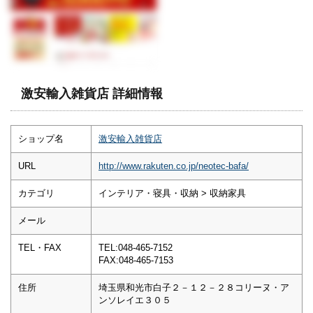
激安輸入雑貨店 詳細情報
ショップ名
激安輸入雑貨店
URL
http://www.rakuten.co.jp/neotec-bafa/
カテゴリ
インテリア・寝具・収納 > 収納家具
メール
TEL・FAX
TEL:048-465-7152
FAX:048-465-7153
住所
埼玉県和光市白子２－１２－２８コリーヌ・ア
ンソレイエ３０５