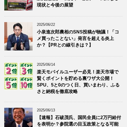
現状と今後の展望
2025/06/22
小泉進次郎農相のSNS投稿が物議！「コ
メ買ったことない」発言を超える炎上
か？【PRとの線引きは？】
2025/06/14
楽天モバイルユーザー必見！楽天市場で
賢くポイントを貯める裏ワザ大公開！
SPU、5と0のつく日、買いまわり、ふる
さと納税を徹底攻略
2025/06/13
【速報】石破茂氏、国民全員に2万円給付
を表明か？参院選の目玉政策となる可能