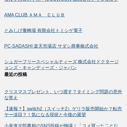
AMA CLUB ＡＭＡ ＣＬＵＢ
とみしげ養蜂場 有限会社トミシゲ電子
PC-SADASHI 楽天市場店 サダシ商事株式会社
シュガーフリースペシャルティーズ 株式会社ドクタージ
ョンズ・キャンディーズ・ジャパン
最近の投稿
クリスマスプレゼント、いつ渡す？タイミング問題の意外
な答え
【速報？】switch2（スイッチ2）ゲリラ販売開始か？転売
ヤー涙目？！気になる現状と今後の展望
小泉進次郎農相のSNS投稿が物議！「コメ買ったことな