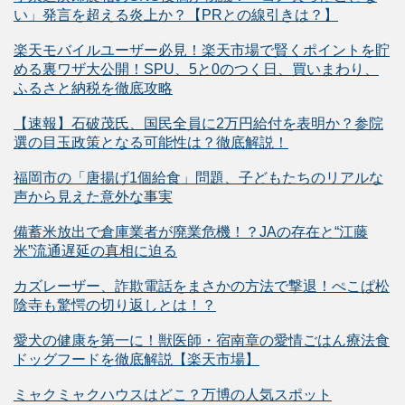
い」発言を超える炎上か？【PRとの線引きは？】
楽天モバイルユーザー必見！楽天市場で賢くポイントを貯
める裏ワザ大公開！SPU、5と0のつく日、買いまわり、
ふるさと納税を徹底攻略
【速報】石破茂氏、国民全員に2万円給付を表明か？参院
選の目玉政策となる可能性は？徹底解説！
福岡市の「唐揚げ1個給食」問題、子どもたちのリアルな
声から見えた意外な事実
備蓄米放出で倉庫業者が廃業危機！？JAの存在と“江藤
米”流通遅延の真相に迫る
カズレーザー、詐欺電話をまさかの方法で撃退！ぺこぱ松
陰寺も驚愕の切り返しとは！？
愛犬の健康を第一に！獣医師・宿南章の愛情ごはん療法食
ドッグフードを徹底解説【楽天市場】
ミャクミャクハウスはどこ？万博の人気スポット