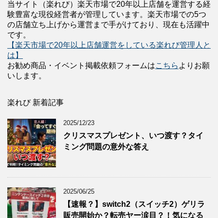
当サイト（楽れび）楽天市場で20年以上店舗を運営する経
験豊富な現役経営者が管理しています。楽天市場での5つ
の店舗立ち上げから運営まで手がけており、現在も活躍中
です。
【楽天市場で20年以上店舗運営をしている楽れび管理人と
は】
お勧め商品・イベント掲載依頼フォームは
こちら
よりお願
いします。
楽れび 新着記事
2025/12/23
クリスマスプレゼント、いつ渡す？タイ
ミング問題の意外な答え
2025/06/25
【速報？】switch2（スイッチ2）ゲリラ
販売開始か？転売ヤー涙目？！気になる