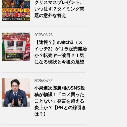
クリスマスプレゼント、
いつ渡す？タイミング問
題の意外な答え
2025/06/25
【速報？】switch2（ス
イッチ2）ゲリラ販売開始
か？転売ヤー涙目？！気
になる現状と今後の展望
2025/06/22
小泉進次郎農相のSNS投
稿が物議！「コメ買った
ことない」発言を超える
炎上か？【PRとの線引き
は？】