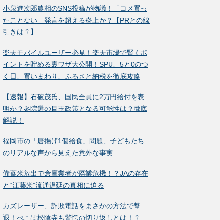
小泉進次郎農相のSNS投稿が物議！「コメ買っ
たことない」発言を超える炎上か？【PRとの線
引きは？】
楽天モバイルユーザー必見！楽天市場で賢くポ
イントを貯める裏ワザ大公開！SPU、5と0のつ
く日、買いまわり、ふるさと納税を徹底攻略
【速報】石破茂氏、国民全員に2万円給付を表
明か？参院選の目玉政策となる可能性は？徹底
解説！
福岡市の「唐揚げ1個給食」問題、子どもたち
のリアルな声から見えた意外な事実
備蓄米放出で倉庫業者が廃業危機！？JAの存在
と“江藤米”流通遅延の真相に迫る
カズレーザー、詐欺電話をまさかの方法で撃
退！ぺこぱ松陰寺も驚愕の切り返しとは！？