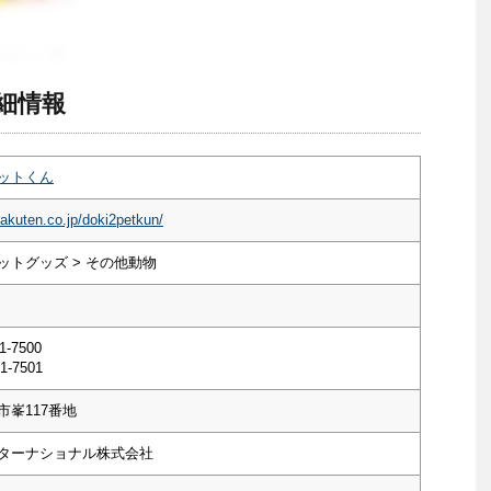
細情報
ットくん
rakuten.co.jp/doki2petkun/
ットグッズ > その他動物
1-7500
1-7501
市峯117番地
ターナショナル株式会社