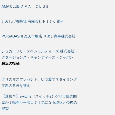
AMA CLUB ＡＭＡ ＣＬＵＢ
とみしげ養蜂場 有限会社トミシゲ電子
PC-SADASHI 楽天市場店 サダシ商事株式会社
シュガーフリースペシャルティーズ 株式会社ド
クタージョンズ・キャンディーズ・ジャパン
最近の投稿
クリスマスプレゼント、いつ渡す？タイミング
問題の意外な答え
【速報？】switch2（スイッチ2）ゲリラ販売開
始か？転売ヤー涙目？！気になる現状と今後の
展望