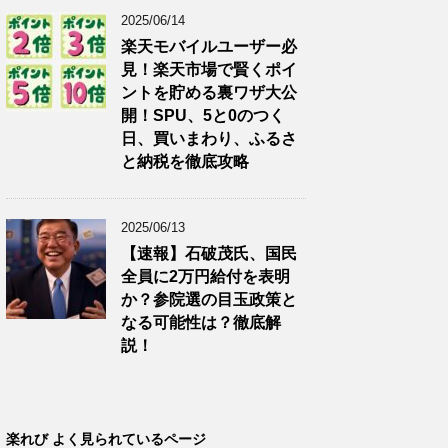
2025/06/14
楽天モバイルユーザー必
見！楽天市場で賢くポイ
ントを貯める裏ワザ大公
開！SPU、5と0のつく
日、買いまわり、ふるさ
と納税を徹底攻略
2025/06/13
【速報】石破茂氏、国民
全員に2万円給付を表明
か？参院選の目玉政策と
なる可能性は？徹底解
説！
楽れび よく見られているページ