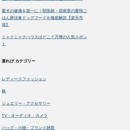
愛犬の健康を第一に！獣医師・宿南章の愛情ご
はん療法食ドッグフードを徹底解説【楽天市
場】
ミャクミャクハウスはどこ？万博の人気スポッ
ト
楽れび カテゴリー
レディースファッション
靴
ジュエリー・アクセサリー
TV・オーディオ・カメラ
バッグ・小物・ブランド雑貨