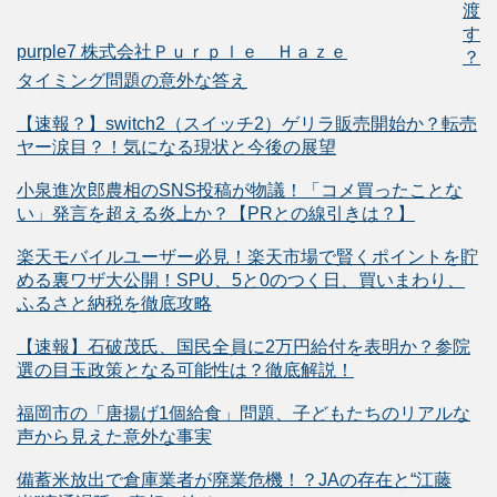
渡
す
purple7 株式会社Ｐｕｒｐｌｅ Ｈａｚｅ
？
タイミング問題の意外な答え
【速報？】switch2（スイッチ2）ゲリラ販売開始か？転売
ヤー涙目？！気になる現状と今後の展望
小泉進次郎農相のSNS投稿が物議！「コメ買ったことな
い」発言を超える炎上か？【PRとの線引きは？】
楽天モバイルユーザー必見！楽天市場で賢くポイントを貯
める裏ワザ大公開！SPU、5と0のつく日、買いまわり、
ふるさと納税を徹底攻略
【速報】石破茂氏、国民全員に2万円給付を表明か？参院
選の目玉政策となる可能性は？徹底解説！
福岡市の「唐揚げ1個給食」問題、子どもたちのリアルな
声から見えた意外な事実
備蓄米放出で倉庫業者が廃業危機！？JAの存在と“江藤