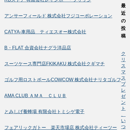
最
近
アンサーフィールド 株式会社フジコーポレーション
の
投
CATYA-車用品 ティエスオー株式会社
稿
B・FLAT 合資会社ナグラ洋品店
ク
リ
スーツケース専門店FKIKAKU 株式会社クギマチ
ス
マ
ス
ゴルフ用ロストボールCOWCOW 株式会社ナリタゴルフ
プ
レ
AMA CLUB ＡＭＡ ＣＬＵＢ
ゼ
ン
ト
とみしげ養蜂場 有限会社トミシゲ電子
、
い
つ
フェアリックガトー 楽天市場店 株式会社ティーツー