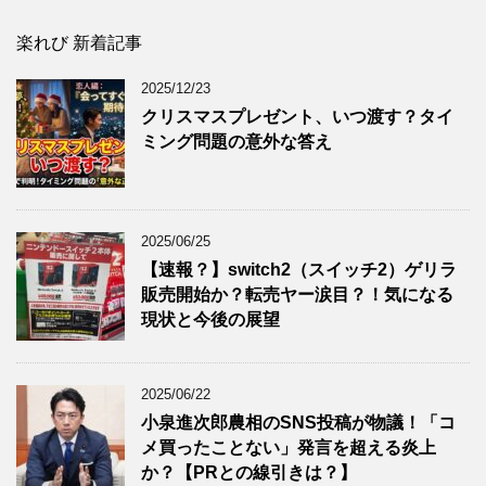
楽れび 新着記事
2025/12/23
クリスマスプレゼント、いつ渡す？タイ
ミング問題の意外な答え
2025/06/25
【速報？】switch2（スイッチ2）ゲリラ
販売開始か？転売ヤー涙目？！気になる
現状と今後の展望
2025/06/22
小泉進次郎農相のSNS投稿が物議！「コ
メ買ったことない」発言を超える炎上
か？【PRとの線引きは？】