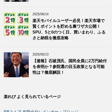
2025/06/14
楽天モバイルユーザー必見！楽天市場で
賢くポイントを貯める裏ワザ大公開！
SPU、5と0のつく日、買いまわり、ふる
さと納税を徹底攻略
2025/06/13
【速報】石破茂氏、国民全員に2万円給付
を表明か？参院選の目玉政策となる可能
性は？徹底解説！
楽れび よく見られているページ
RBストア 有限会社レインボー・ブリッジ