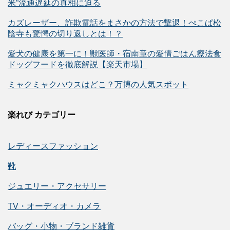
米”流通遅延の真相に迫る
カズレーザー、詐欺電話をまさかの方法で撃退！ぺこぱ松
陰寺も驚愕の切り返しとは！？
愛犬の健康を第一に！獣医師・宿南章の愛情ごはん療法食
ドッグフードを徹底解説【楽天市場】
ミャクミャクハウスはどこ？万博の人気スポット
楽れび カテゴリー
レディースファッション
靴
ジュエリー・アクセサリー
TV・オーディオ・カメラ
バッグ・小物・ブランド雑貨