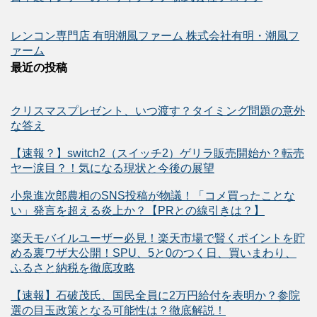
レンコン専門店 有明潮風ファーム 株式会社有明・潮風フ
ァーム
最近の投稿
クリスマスプレゼント、いつ渡す？タイミング問題の意外
な答え
【速報？】switch2（スイッチ2）ゲリラ販売開始か？転売
ヤー涙目？！気になる現状と今後の展望
小泉進次郎農相のSNS投稿が物議！「コメ買ったことな
い」発言を超える炎上か？【PRとの線引きは？】
楽天モバイルユーザー必見！楽天市場で賢くポイントを貯
める裏ワザ大公開！SPU、5と0のつく日、買いまわり、
ふるさと納税を徹底攻略
【速報】石破茂氏、国民全員に2万円給付を表明か？参院
選の目玉政策となる可能性は？徹底解説！