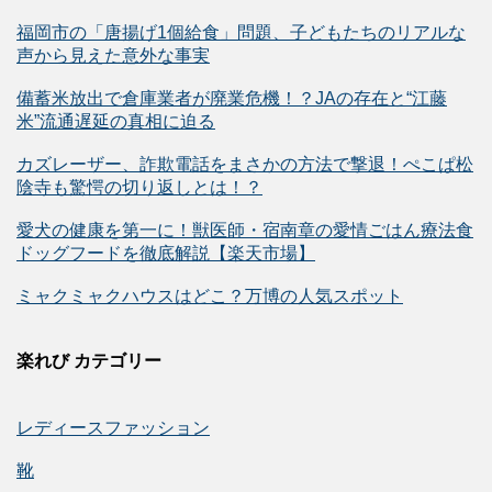
福岡市の「唐揚げ1個給食」問題、子どもたちのリアルな
声から見えた意外な事実
備蓄米放出で倉庫業者が廃業危機！？JAの存在と“江藤
米”流通遅延の真相に迫る
カズレーザー、詐欺電話をまさかの方法で撃退！ぺこぱ松
陰寺も驚愕の切り返しとは！？
愛犬の健康を第一に！獣医師・宿南章の愛情ごはん療法食
ドッグフードを徹底解説【楽天市場】
ミャクミャクハウスはどこ？万博の人気スポット
楽れび カテゴリー
レディースファッション
靴