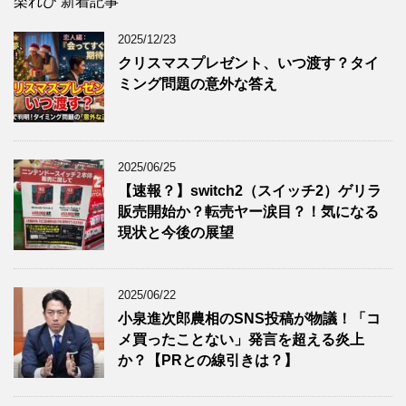
楽れび 新着記事
2025/12/23
クリスマスプレゼント、いつ渡す？タイ
ミング問題の意外な答え
2025/06/25
【速報？】switch2（スイッチ2）ゲリラ
販売開始か？転売ヤー涙目？！気になる
現状と今後の展望
2025/06/22
小泉進次郎農相のSNS投稿が物議！「コ
メ買ったことない」発言を超える炎上
か？【PRとの線引きは？】