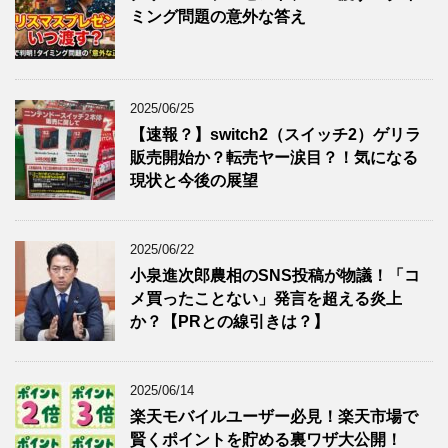
ミング問題の意外な答え
2025/06/25
【速報？】switch2（スイッチ2）ゲリラ
販売開始か？転売ヤー涙目？！気になる
現状と今後の展望
2025/06/22
小泉進次郎農相のSNS投稿が物議！「コ
メ買ったことない」発言を超える炎上
か？【PRとの線引きは？】
2025/06/14
楽天モバイルユーザー必見！楽天市場で
賢くポイントを貯める裏ワザ大公開！