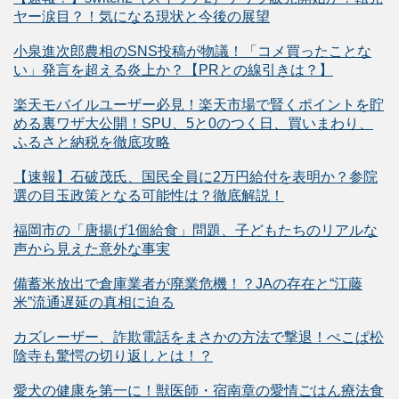
ヤー涙目？！気になる現状と今後の展望
小泉進次郎農相のSNS投稿が物議！「コメ買ったことな
い」発言を超える炎上か？【PRとの線引きは？】
楽天モバイルユーザー必見！楽天市場で賢くポイントを貯
める裏ワザ大公開！SPU、5と0のつく日、買いまわり、
ふるさと納税を徹底攻略
【速報】石破茂氏、国民全員に2万円給付を表明か？参院
選の目玉政策となる可能性は？徹底解説！
福岡市の「唐揚げ1個給食」問題、子どもたちのリアルな
声から見えた意外な事実
備蓄米放出で倉庫業者が廃業危機！？JAの存在と“江藤
米”流通遅延の真相に迫る
カズレーザー、詐欺電話をまさかの方法で撃退！ぺこぱ松
陰寺も驚愕の切り返しとは！？
愛犬の健康を第一に！獣医師・宿南章の愛情ごはん療法食