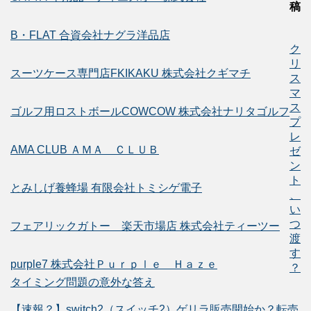
稿
B・FLAT 合資会社ナグラ洋品店
ク
リ
スーツケース専門店FKIKAKU 株式会社クギマチ
ス
マ
ス
ゴルフ用ロストボールCOWCOW 株式会社ナリタゴルフ
プ
レ
AMA CLUB ＡＭＡ ＣＬＵＢ
ゼ
ン
ト
とみしげ養蜂場 有限会社トミシゲ電子
、
い
つ
フェアリックガトー 楽天市場店 株式会社ティーツー
渡
す
purple7 株式会社Ｐｕｒｐｌｅ Ｈａｚｅ
？
タイミング問題の意外な答え
【速報？】switch2（スイッチ2）ゲリラ販売開始か？転売