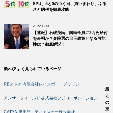
SPU、5と0のつく日、買いまわり、ふる
さと納税を徹底攻略
2025/06/13
【速報】石破茂氏、国民全員に2万円給付
を表明か？参院選の目玉政策となる可能
性は？徹底解説！
楽れび よく見られているページ
RBストア 有限会社レインボー・ブリッジ
最
近
アンサーフィールド 株式会社フジコーポレーション
の
投
CATYA-車用品 ティエスオー株式会社