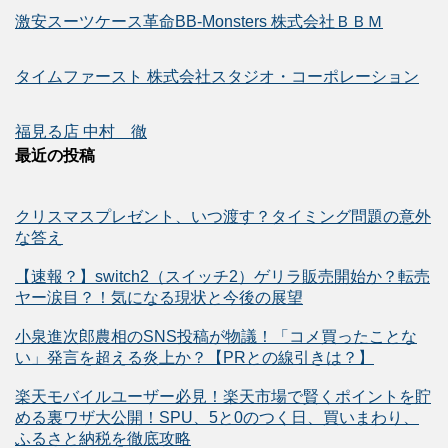
激安スーツケース革命BB-Monsters 株式会社ＢＢＭ
タイムファースト 株式会社スタジオ・コーポレーション
福見る店 中村 徹
最近の投稿
クリスマスプレゼント、いつ渡す？タイミング問題の意外
な答え
【速報？】switch2（スイッチ2）ゲリラ販売開始か？転売
ヤー涙目？！気になる現状と今後の展望
小泉進次郎農相のSNS投稿が物議！「コメ買ったことな
い」発言を超える炎上か？【PRとの線引きは？】
楽天モバイルユーザー必見！楽天市場で賢くポイントを貯
める裏ワザ大公開！SPU、5と0のつく日、買いまわり、
ふるさと納税を徹底攻略