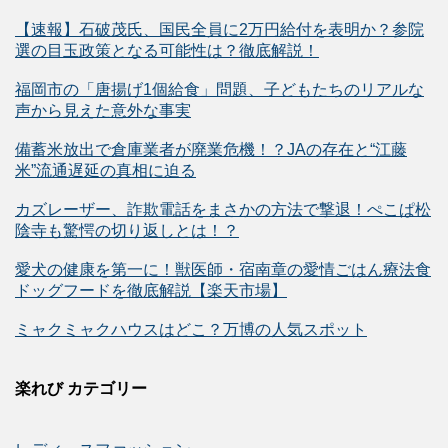
【速報】石破茂氏、国民全員に2万円給付を表明か？参院
選の目玉政策となる可能性は？徹底解説！
福岡市の「唐揚げ1個給食」問題、子どもたちのリアルな
声から見えた意外な事実
備蓄米放出で倉庫業者が廃業危機！？JAの存在と“江藤
米”流通遅延の真相に迫る
カズレーザー、詐欺電話をまさかの方法で撃退！ぺこぱ松
陰寺も驚愕の切り返しとは！？
愛犬の健康を第一に！獣医師・宿南章の愛情ごはん療法食
ドッグフードを徹底解説【楽天市場】
ミャクミャクハウスはどこ？万博の人気スポット
楽れび カテゴリー