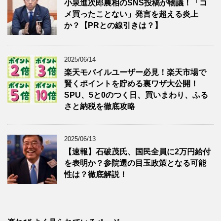
小泉進次郎農相のSNS投稿が物議！「コ
メ買ったことない」発言を超える炎上
か？【PRとの線引きは？】
2025/06/14
楽天モバイルユーザー必見！楽天市場で
賢くポイントを貯める裏ワザ大公開！
SPU、5と0のつく日、買いまわり、ふる
さと納税を徹底攻略
2025/06/13
【速報】石破茂氏、国民全員に2万円給付
を表明か？参院選の目玉政策となる可能
性は？徹底解説！