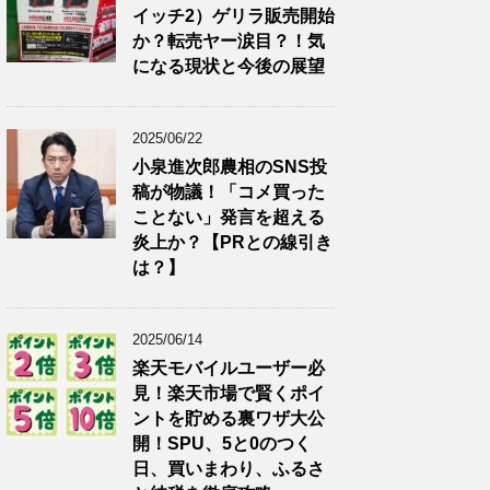
イッチ2）ゲリラ販売開始
か？転売ヤー涙目？！気
になる現状と今後の展望
2025/06/22
小泉進次郎農相のSNS投
稿が物議！「コメ買った
ことない」発言を超える
炎上か？【PRとの線引き
は？】
2025/06/14
楽天モバイルユーザー必
見！楽天市場で賢くポイ
ントを貯める裏ワザ大公
開！SPU、5と0のつく
日、買いまわり、ふるさ