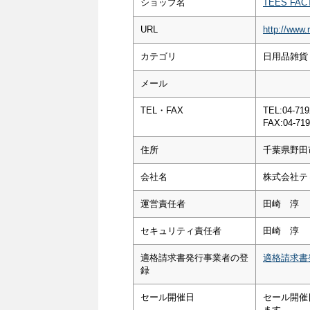
ショップ名
TEES FA
URL
http://www.
カテゴリ
日用品雑貨
メール
TEL・FAX
TEL:04-719
FAX:04-719
住所
千葉県野田
会社名
株式会社テ
運営責任者
田崎 淳
セキュリティ責任者
田崎 淳
適格請求書発行事業者の登
適格請求書
録
セール開催日
セール開催
ます。