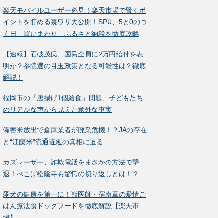
楽天モバイルユーザー必見！楽天市場で賢くポ
イントを貯める裏ワザ大公開！SPU、5と0のつ
く日、買いまわり、ふるさと納税を徹底攻略
【速報】石破茂氏、国民全員に2万円給付を表
明か？参院選の目玉政策となる可能性は？徹底
解説！
福岡市の「唐揚げ1個給食」問題、子どもたち
のリアルな声から見えた意外な事実
備蓄米放出で倉庫業者が廃業危機！？JAの存在
と“江藤米”流通遅延の真相に迫る
カズレーザー、詐欺電話をまさかの方法で撃
退！ぺこぱ松陰寺も驚愕の切り返しとは！？
愛犬の健康を第一に！獣医師・宿南章の愛情ご
はん療法食ドッグフードを徹底解説【楽天市
場】