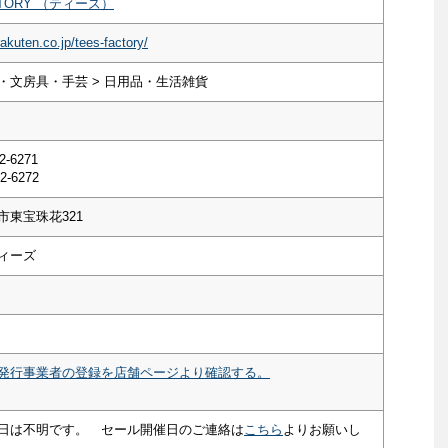
CTORY （ティーズ）
rakuten.co.jp/tees-factory/
・文房具・手芸 > 日用品・生活雑貨
2-6271
2-6272
市東宝珠花321
ィーズ
発行事業者の登録を店舗ページより確認する。
日は不明です。 セール開催日のご連絡は
こちら
よりお願いし