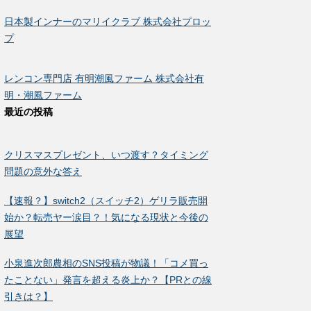
日本製インナーのマリイクラブ 株式会社プロッ
プ
レンコン専門店 有明潮風ファーム 株式会社有
明・潮風ファーム
最近の投稿
クリスマスプレゼント、いつ渡す？タイミング
問題の意外な答え
【速報？】switch2（スイッチ2）ゲリラ販売開
始か？転売ヤー涙目？！気になる現状と今後の
展望
小泉進次郎農相のSNS投稿が物議！「コメ買っ
たことない」発言を超える炎上か？【PRとの線
引きは？】