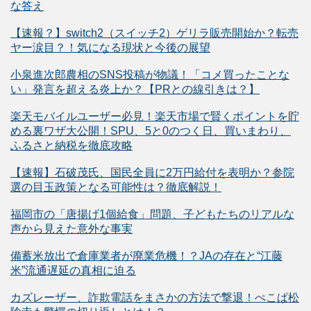
な答え
【速報？】switch2（スイッチ2）ゲリラ販売開始か？転売
ヤー涙目？！気になる現状と今後の展望
小泉進次郎農相のSNS投稿が物議！「コメ買ったことな
い」発言を超える炎上か？【PRとの線引きは？】
楽天モバイルユーザー必見！楽天市場で賢くポイントを貯
める裏ワザ大公開！SPU、5と0のつく日、買いまわり、
ふるさと納税を徹底攻略
【速報】石破茂氏、国民全員に2万円給付を表明か？参院
選の目玉政策となる可能性は？徹底解説！
福岡市の「唐揚げ1個給食」問題、子どもたちのリアルな
声から見えた意外な事実
備蓄米放出で倉庫業者が廃業危機！？JAの存在と“江藤
米”流通遅延の真相に迫る
カズレーザー、詐欺電話をまさかの方法で撃退！ぺこぱ松