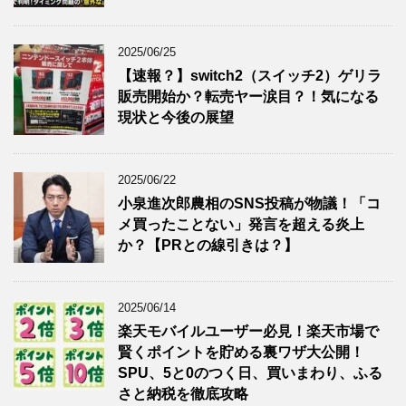
2025/06/25
【速報？】switch2（スイッチ2）ゲリラ
販売開始か？転売ヤー涙目？！気になる
現状と今後の展望
2025/06/22
小泉進次郎農相のSNS投稿が物議！「コ
メ買ったことない」発言を超える炎上
か？【PRとの線引きは？】
2025/06/14
楽天モバイルユーザー必見！楽天市場で
賢くポイントを貯める裏ワザ大公開！
SPU、5と0のつく日、買いまわり、ふる
さと納税を徹底攻略