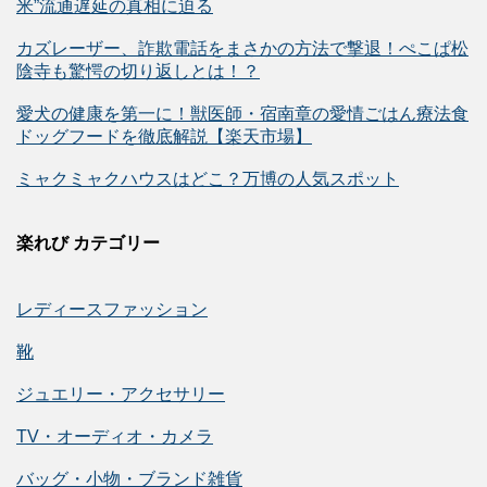
米”流通遅延の真相に迫る
カズレーザー、詐欺電話をまさかの方法で撃退！ぺこぱ松
陰寺も驚愕の切り返しとは！？
愛犬の健康を第一に！獣医師・宿南章の愛情ごはん療法食
ドッグフードを徹底解説【楽天市場】
ミャクミャクハウスはどこ？万博の人気スポット
楽れび カテゴリー
レディースファッション
靴
ジュエリー・アクセサリー
TV・オーディオ・カメラ
バッグ・小物・ブランド雑貨