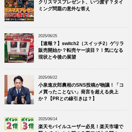
クリスマスプレゼント、いつ渡す？タイ
ミング問題の意外な答え
2025/06/25
【速報？】switch2（スイッチ2）ゲリラ
販売開始か？転売ヤー涙目？！気になる
現状と今後の展望
2025/06/22
小泉進次郎農相のSNS投稿が物議！「コ
メ買ったことない」発言を超える炎上
か？【PRとの線引きは？】
2025/06/14
楽天モバイルユーザー必見！楽天市場で