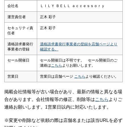
会社名
ＬＩＬＹ ＢＥＬＬ ａｃｃｅｓｓｏｒｙ
運営責任者
正木 彩子
セキュリティ責
正木 彩子
任者
適格請求書発行
適格請求書発行事業者の登録を店舗ページより
事業者の登録
確認する。
セール開催日
セール開催日は不明です。 セール開催日のご
連絡は
こちら
よりお願いします。
営業日
営業日は店舗ページ
こちら
より確認ください。
掲載会社情報等が古い場合があり、最新の情報と異なる場
合があります。会社情報等の修正、削除等は
こちら
よりご
連絡お願いします。1営業日以内に対応いたします。
※変更や削除など依頼の際は店舗名または該当URLを必ず