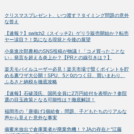
クリスマスプレゼント、いつ渡す？タイミング問題の意外
な答え
【速報？】switch2（スイッチ2）ゲリラ販売開始か？転売
ヤー涙目？！気になる現状と今後の展望
小泉進次郎農相のSNS投稿が物議！「コメ買ったことな
い」発言を超える炎上か？【PRとの線引きは？】
楽天モバイルユーザー必見！楽天市場で賢くポイントを貯
める裏ワザ大公開！SPU、5と0のつく日、買いまわり、
ふるさと納税を徹底攻略
【速報】石破茂氏、国民全員に2万円給付を表明か？参院
選の目玉政策となる可能性は？徹底解説！
福岡市の「唐揚げ1個給食」問題、子どもたちのリアルな
声から見えた意外な事実
備蓄米放出で倉庫業者が廃業危機！？JAの存在と“江藤