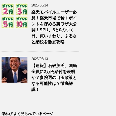
2025/06/14
楽天モバイルユーザー必
見！楽天市場で賢くポイ
ントを貯める裏ワザ大公
開！SPU、5と0のつく
日、買いまわり、ふるさ
と納税を徹底攻略
2025/06/13
【速報】石破茂氏、国民
全員に2万円給付を表明
か？参院選の目玉政策と
なる可能性は？徹底解
説！
楽れび よく見られているページ