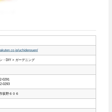
rakuten.co.jp/uchidenouen/
・DIY > ガーデニング
2-0291
2-0293
市荻野６０６