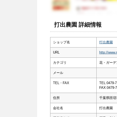
打出農園 詳細情報
ショップ名
打出農園
URL
http://www.
カテゴリ
花・ガーデン
メール
TEL・FAX
TEL:0479-7
FAX:0479-7
住所
千葉県匝瑳
会社名
打出農園