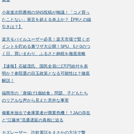
小泉進次郎農相のSNS投稿が物議！「コメ買っ
たことない」発言を超える炎上か？【PRとの線
引きは？】
楽天モバイルユーザー必見！楽天市場で賢くポ
イントを貯める裏ワザ大公開！SPU、5と0のつ
く日、買いまわり、ふるさと納税を徹底攻略
【速報】石破茂氏、国民全員に2万円給付を表
明か？参院選の目玉政策となる可能性は？徹底
解説！
福岡市の「唐揚げ1個給食」問題、子どもたち
のリアルな声から見えた意外な事実
備蓄米放出で倉庫業者が廃業危機！？JAの存在
と“江藤米”流通遅延の真相に迫る
カズレーザー、詐欺電話をまさかの方法で撃