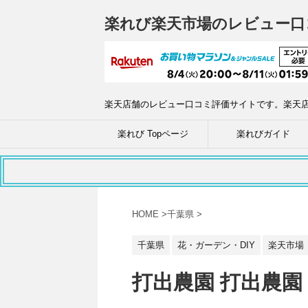
楽れび楽天市場のレビュー口
楽天店舗のレビュー口コミ評価サイトです。楽天
楽れび Topページ
楽れびガイド
HOME
>
千葉県
>
千葉県
花・ガーデン・DIY
楽天市場
打出農園 打出農園