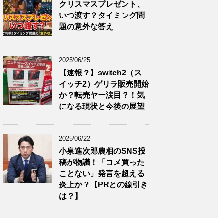
クリスマスプレゼント、
いつ渡す？タイミング問
題の意外な答え
2025/06/25
【速報？】switch2（ス
イッチ2）ゲリラ販売開始
か？転売ヤー涙目？！気
になる現状と今後の展望
2025/06/22
小泉進次郎農相のSNS投
稿が物議！「コメ買った
ことない」発言を超える
炎上か？【PRとの線引き
は？】