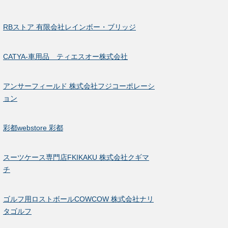
RBストア 有限会社レインボー・ブリッジ
CATYA-車用品 ティエスオー株式会社
アンサーフィールド 株式会社フジコーポレーシ
ョン
彩都webstore 彩都
スーツケース専門店FKIKAKU 株式会社クギマ
チ
ゴルフ用ロストボールCOWCOW 株式会社ナリ
タゴルフ