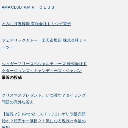
AMA CLUB ＡＭＡ ＣＬＵＢ
とみしげ養蜂場 有限会社トミシゲ電子
フェアリックガトー 楽天市場店 株式会社ティ
ーツー
シュガーフリースペシャルティーズ 株式会社ド
クタージョンズ・キャンディーズ・ジャパン
最近の投稿
クリスマスプレゼント、いつ渡す？タイミング
問題の意外な答え
【速報？】switch2（スイッチ2）ゲリラ販売開
始か？転売ヤー涙目？！気になる現状と今後の
展望