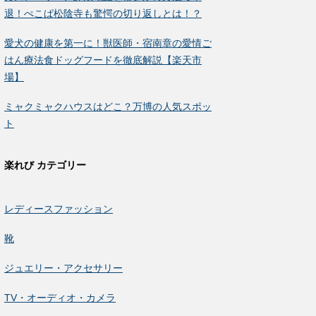
退！ぺこぱ松陰寺も驚愕の切り返しとは！？
愛犬の健康を第一に！獣医師・宿南章の愛情ご
はん療法食ドッグフードを徹底解説【楽天市
場】
ミャクミャクハウスはどこ？万博の人気スポッ
ト
楽れび カテゴリー
レディースファッション
靴
ジュエリー・アクセサリー
TV・オーディオ・カメラ