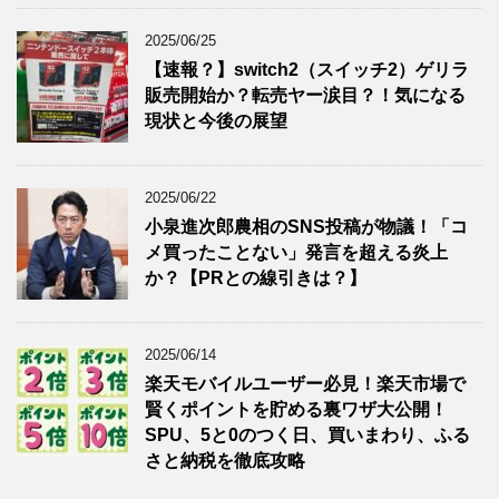
2025/06/25
【速報？】switch2（スイッチ2）ゲリラ
販売開始か？転売ヤー涙目？！気になる
現状と今後の展望
2025/06/22
小泉進次郎農相のSNS投稿が物議！「コ
メ買ったことない」発言を超える炎上
か？【PRとの線引きは？】
2025/06/14
楽天モバイルユーザー必見！楽天市場で
賢くポイントを貯める裏ワザ大公開！
SPU、5と0のつく日、買いまわり、ふる
さと納税を徹底攻略