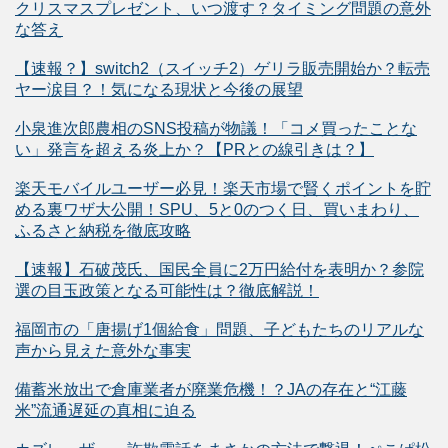
クリスマスプレゼント、いつ渡す？タイミング問題の意外
な答え
【速報？】switch2（スイッチ2）ゲリラ販売開始か？転売
ヤー涙目？！気になる現状と今後の展望
小泉進次郎農相のSNS投稿が物議！「コメ買ったことな
い」発言を超える炎上か？【PRとの線引きは？】
楽天モバイルユーザー必見！楽天市場で賢くポイントを貯
める裏ワザ大公開！SPU、5と0のつく日、買いまわり、
ふるさと納税を徹底攻略
【速報】石破茂氏、国民全員に2万円給付を表明か？参院
選の目玉政策となる可能性は？徹底解説！
福岡市の「唐揚げ1個給食」問題、子どもたちのリアルな
声から見えた意外な事実
備蓄米放出で倉庫業者が廃業危機！？JAの存在と“江藤
米”流通遅延の真相に迫る