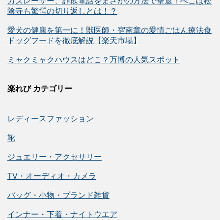
カズレーザー、詐欺電話をまさかの方法で撃退！ぺこぱ松
陰寺も驚愕の切り返しとは！？
愛犬の健康を第一に！獣医師・宿南章の愛情ごはん療法食
ドッグフードを徹底解説【楽天市場】
ミャクミャクハウスはどこ？万博の人気スポット
楽れび カテゴリー
レディースファッション
靴
ジュエリー・アクセサリー
TV・オーディオ・カメラ
バッグ・小物・ブランド雑貨
インナー・下着・ナイトウエア