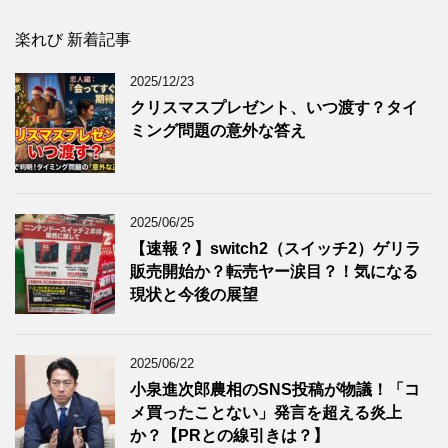
楽れび 新着記事
2025/12/23
クリスマスプレゼント、いつ渡す？タイ
ミング問題の意外な答え
2025/06/25
【速報？】switch2（スイッチ2）ゲリラ
販売開始か？転売ヤー涙目？！気になる
現状と今後の展望
2025/06/22
小泉進次郎農相のSNS投稿が物議！「コ
メ買ったことない」発言を超える炎上
か？【PRとの線引きは？】