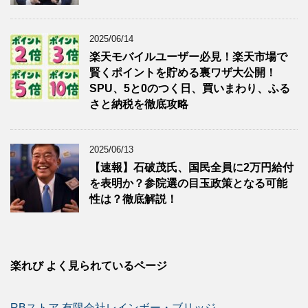
2025/06/14
楽天モバイルユーザー必見！楽天市場で
賢くポイントを貯める裏ワザ大公開！
SPU、5と0のつく日、買いまわり、ふる
さと納税を徹底攻略
2025/06/13
【速報】石破茂氏、国民全員に2万円給付
を表明か？参院選の目玉政策となる可能
性は？徹底解説！
楽れび よく見られているページ
RBストア 有限会社レインボー・ブリッジ