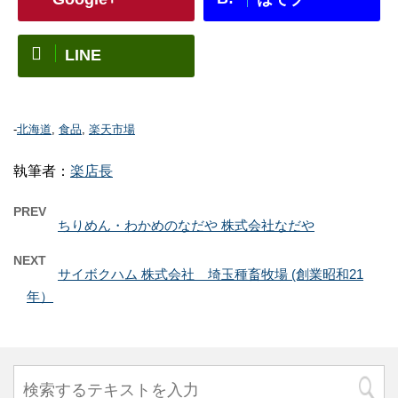
LINE
-
北海道
,
食品
,
楽天市場
執筆者：
楽店長
PREV
ちりめん・わかめのなだや 株式会社なだや
NEXT
サイボクハム 株式会社 埼玉種畜牧場 (創業昭和21
年）