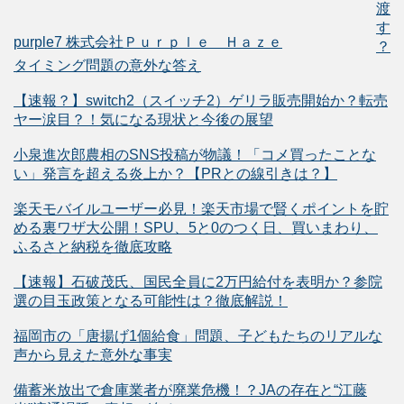
渡
す
purple7 株式会社Ｐｕｒｐｌｅ Ｈａｚｅ
？
タイミング問題の意外な答え
【速報？】switch2（スイッチ2）ゲリラ販売開始か？転売
ヤー涙目？！気になる現状と今後の展望
小泉進次郎農相のSNS投稿が物議！「コメ買ったことな
い」発言を超える炎上か？【PRとの線引きは？】
楽天モバイルユーザー必見！楽天市場で賢くポイントを貯
める裏ワザ大公開！SPU、5と0のつく日、買いまわり、
ふるさと納税を徹底攻略
【速報】石破茂氏、国民全員に2万円給付を表明か？参院
選の目玉政策となる可能性は？徹底解説！
福岡市の「唐揚げ1個給食」問題、子どもたちのリアルな
声から見えた意外な事実
備蓄米放出で倉庫業者が廃業危機！？JAの存在と“江藤