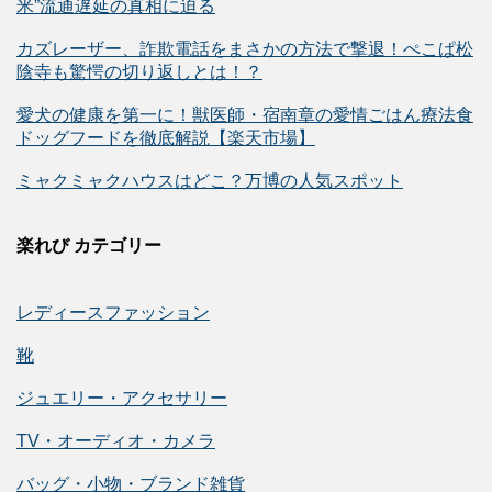
米”流通遅延の真相に迫る
カズレーザー、詐欺電話をまさかの方法で撃退！ぺこぱ松
陰寺も驚愕の切り返しとは！？
愛犬の健康を第一に！獣医師・宿南章の愛情ごはん療法食
ドッグフードを徹底解説【楽天市場】
ミャクミャクハウスはどこ？万博の人気スポット
楽れび カテゴリー
レディースファッション
靴
ジュエリー・アクセサリー
TV・オーディオ・カメラ
バッグ・小物・ブランド雑貨