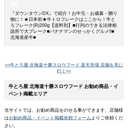
『ダウンタウンDX』で紹介！お中元・お歳暮・贈り
物に！★日本初★牛トロフレークはここから！牛と
ろフレーク(R)200g【送料別】■行列のできる法律相
談所で大ブレーク■バナナマンのせっかくグルメ!!■
北海道産牛■
>>牛とろ屋 北海道十勝スロウフード 楽天市場 店舗を見に
行く<<
牛とろ屋 北海道十勝スロウフード お勧め商品・イ
ベント掲載エリア
当サイトでは、お勧め商品をのせる事ができます、店舗様
は
お勧め商品・イベント掲載依頼フォーム
よりご依頼くだ
さい。