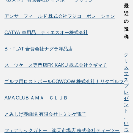
最
近
アンサーフィールド 株式会社フジコーポレーション
の
投
CATYA-車用品 ティエスオー株式会社
稿
B・FLAT 合資会社ナグラ洋品店
ク
リ
スーツケース専門店FKIKAKU 株式会社クギマチ
ス
マ
ス
ゴルフ用ロストボールCOWCOW 株式会社ナリタゴルフ
プ
レ
AMA CLUB ＡＭＡ ＣＬＵＢ
ゼ
ン
ト
とみしげ養蜂場 有限会社トミシゲ電子
、
い
つ
フェアリックガトー 楽天市場店 株式会社ティーツー