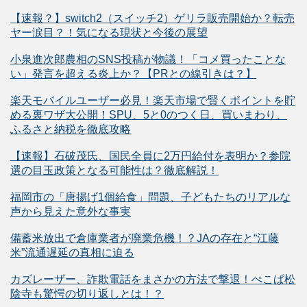
【速報？】switch2（スイッチ2）ゲリラ販売開始か？転売
ヤー涙目？！気になる現状と今後の展望
小泉進次郎農相のSNS投稿が物議！「コメ買ったことな
い」発言を超える炎上か？【PRとの線引きは？】
楽天モバイルユーザー必見！楽天市場で賢くポイントを貯
める裏ワザ大公開！SPU、5と0のつく日、買いまわり、
ふるさと納税を徹底攻略
【速報】石破茂氏、国民全員に2万円給付を表明か？参院
選の目玉政策となる可能性は？徹底解説！
福岡市の「唐揚げ1個給食」問題、子どもたちのリアルな
声から見えた意外な事実
備蓄米放出で倉庫業者が廃業危機！？JAの存在と“江藤
米”流通遅延の真相に迫る
カズレーザー、詐欺電話をまさかの方法で撃退！ぺこぱ松
陰寺も驚愕の切り返しとは！？