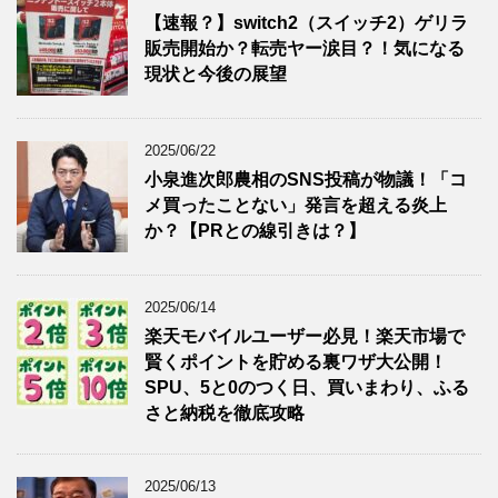
【速報？】switch2（スイッチ2）ゲリラ
販売開始か？転売ヤー涙目？！気になる
現状と今後の展望
2025/06/22
小泉進次郎農相のSNS投稿が物議！「コ
メ買ったことない」発言を超える炎上
か？【PRとの線引きは？】
2025/06/14
楽天モバイルユーザー必見！楽天市場で
賢くポイントを貯める裏ワザ大公開！
SPU、5と0のつく日、買いまわり、ふる
さと納税を徹底攻略
2025/06/13