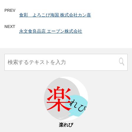
PREV
食彩 よろこび海国 株式会社カン喜
NEXT
永文食良品店 エーブン株式会社
楽れび