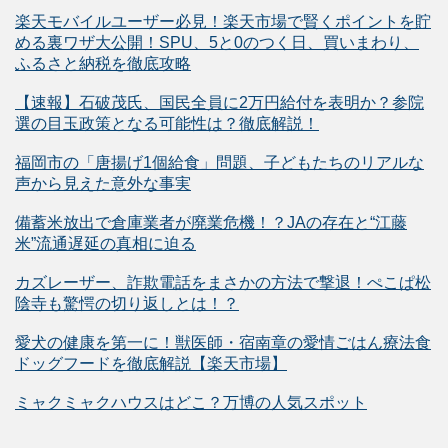
楽天モバイルユーザー必見！楽天市場で賢くポイントを貯
める裏ワザ大公開！SPU、5と0のつく日、買いまわり、
ふるさと納税を徹底攻略
【速報】石破茂氏、国民全員に2万円給付を表明か？参院
選の目玉政策となる可能性は？徹底解説！
福岡市の「唐揚げ1個給食」問題、子どもたちのリアルな
声から見えた意外な事実
備蓄米放出で倉庫業者が廃業危機！？JAの存在と“江藤
米”流通遅延の真相に迫る
カズレーザー、詐欺電話をまさかの方法で撃退！ぺこぱ松
陰寺も驚愕の切り返しとは！？
愛犬の健康を第一に！獣医師・宿南章の愛情ごはん療法食
ドッグフードを徹底解説【楽天市場】
ミャクミャクハウスはどこ？万博の人気スポット