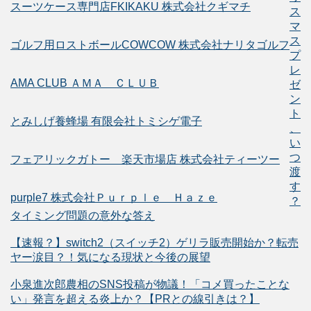
スーツケース専門店FKIKAKU 株式会社クギマチ
ス
マ
ス
ゴルフ用ロストボールCOWCOW 株式会社ナリタゴルフ
プ
レ
AMA CLUB ＡＭＡ ＣＬＵＢ
ゼ
ン
ト
とみしげ養蜂場 有限会社トミシゲ電子
、
い
つ
フェアリックガトー 楽天市場店 株式会社ティーツー
渡
す
purple7 株式会社Ｐｕｒｐｌｅ Ｈａｚｅ
？
タイミング問題の意外な答え
【速報？】switch2（スイッチ2）ゲリラ販売開始か？転売
ヤー涙目？！気になる現状と今後の展望
小泉進次郎農相のSNS投稿が物議！「コメ買ったことな
い」発言を超える炎上か？【PRとの線引きは？】