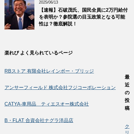
2025/06/13
【速報】石破茂氏、国民全員に2万円給付
を表明か？参院選の目玉政策となる可能
性は？徹底解説！
楽れび よく見られているページ
RBストア 有限会社レインボー・ブリッジ
最
近
アンサーフィールド 株式会社フジコーポレーション
の
投
CATYA-車用品 ティエスオー株式会社
稿
B・FLAT 合資会社ナグラ洋品店
ク
リ