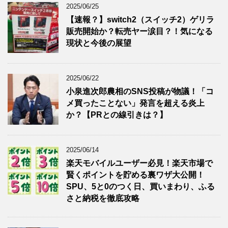
2025/06/25
【速報？】switch2（スイッチ2）ゲリラ
販売開始か？転売ヤー涙目？！気になる
現状と今後の展望
2025/06/22
小泉進次郎農相のSNS投稿が物議！「コ
メ買ったことない」発言を超える炎上
か？【PRとの線引きは？】
2025/06/14
楽天モバイルユーザー必見！楽天市場で
賢くポイントを貯める裏ワザ大公開！
SPU、5と0のつく日、買いまわり、ふる
さと納税を徹底攻略