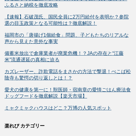
ふるさと納税を徹底攻略
【速報】石破茂氏、国民全員に2万円給付を表明か？参院
選の目玉政策となる可能性は？徹底解説！
福岡市の「唐揚げ1個給食」問題、子どもたちのリアルな
声から見えた意外な事実
備蓄米放出で倉庫業者が廃業危機！？JAの存在と“江藤
米”流通遅延の真相に迫る
カズレーザー、詐欺電話をまさかの方法で撃退！ぺこぱ松
陰寺も驚愕の切り返しとは！？
愛犬の健康を第一に！獣医師・宿南章の愛情ごはん療法食
ドッグフードを徹底解説【楽天市場】
ミャクミャクハウスはどこ？万博の人気スポット
楽れび カテゴリー