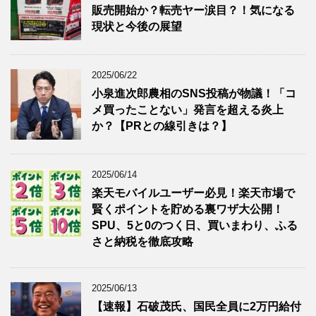
販売開始か？転売ヤー涙目？！気になる
現状と今後の展望
2025/06/22
小泉進次郎農相のSNS投稿が物議！「コ
メ買ったことない」発言を超える炎上
か？【PRとの線引きは？】
2025/06/14
楽天モバイルユーザー必見！楽天市場で
賢くポイントを貯める裏ワザ大公開！
SPU、5と0のつく日、買いまわり、ふる
さと納税を徹底攻略
2025/06/13
【速報】石破茂氏、国民全員に2万円給付