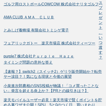
ス
ゴルフ用ロストボールCOWCOW 株式会社ナリタゴルフ
プ
レ
AMA CLUB ＡＭＡ ＣＬＵＢ
ゼ
ン
ト
とみしげ養蜂場 有限会社トミシゲ電子
、
い
つ
フェアリックガトー 楽天市場店 株式会社ティーツー
渡
す
purple7 株式会社Ｐｕｒｐｌｅ Ｈａｚｅ
？
タイミング問題の意外な答え
【速報？】switch2（スイッチ2）ゲリラ販売開始か？転売
ヤー涙目？！気になる現状と今後の展望
小泉進次郎農相のSNS投稿が物議！「コメ買ったことな
い」発言を超える炎上か？【PRとの線引きは？】
楽天モバイルユーザー必見！楽天市場で賢くポイントを貯
める裏ワザ大公開！SPU、5と0のつく日、買いまわり、