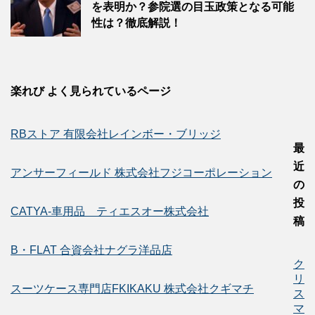
を表明か？参院選の目玉政策となる可能
性は？徹底解説！
楽れび よく見られているページ
RBストア 有限会社レインボー・ブリッジ
最
近
アンサーフィールド 株式会社フジコーポレーション
の
投
CATYA-車用品 ティエスオー株式会社
稿
B・FLAT 合資会社ナグラ洋品店
ク
リ
スーツケース専門店FKIKAKU 株式会社クギマチ
ス
マ