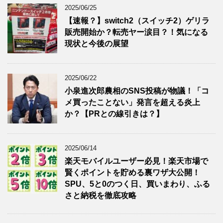
2025/06/25
【速報？】switch2（スイッチ2）ゲリラ
販売開始か？転売ヤー涙目？！気になる
現状と今後の展望
2025/06/22
小泉進次郎農相のSNS投稿が物議！「コ
メ買ったことない」発言を超える炎上
か？【PRとの線引きは？】
2025/06/14
楽天モバイルユーザー必見！楽天市場で
賢くポイントを貯める裏ワザ大公開！
SPU、5と0のつく日、買いまわり、ふる
さと納税を徹底攻略