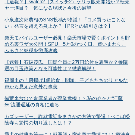
【速報？】switch2（スイッチ2）ゲリラ販売開始か？転売
ヤー涙目？！気になる現状と今後の展望
小泉進次郎農相のSNS投稿が物議！「コメ買ったことな
い」発言を超える炎上か？【PRとの線引きは？】
楽天モバイルユーザー必見！楽天市場で賢くポイントを貯
める裏ワザ大公開！SPU、5と0のつく日、買いまわり、
ふるさと納税を徹底攻略
【速報】石破茂氏、国民全員に2万円給付を表明か？参院
選の目玉政策となる可能性は？徹底解説！
福岡市の「唐揚げ1個給食」問題、子どもたちのリアルな
声から見えた意外な事実
備蓄米放出で倉庫業者が廃業危機！？JAの存在と“江藤
米”流通遅延の真相に迫る
カズレーザー、詐欺電話をまさかの方法で撃退！ぺこぱ松
陰寺も驚愕の切り返しとは！？
愛犬の健康を第一に！獣医師・宿南章の愛情ごはん療法食