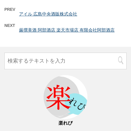
PREV
アイル 広島中央酒販株式会社
NEXT
厳撰美酒 阿部酒店 楽天市場店 有限会社阿部酒店
楽れび