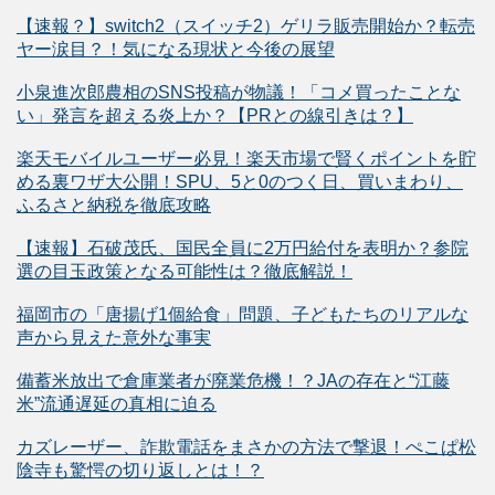
【速報？】switch2（スイッチ2）ゲリラ販売開始か？転売
ヤー涙目？！気になる現状と今後の展望
小泉進次郎農相のSNS投稿が物議！「コメ買ったことな
い」発言を超える炎上か？【PRとの線引きは？】
楽天モバイルユーザー必見！楽天市場で賢くポイントを貯
める裏ワザ大公開！SPU、5と0のつく日、買いまわり、
ふるさと納税を徹底攻略
【速報】石破茂氏、国民全員に2万円給付を表明か？参院
選の目玉政策となる可能性は？徹底解説！
福岡市の「唐揚げ1個給食」問題、子どもたちのリアルな
声から見えた意外な事実
備蓄米放出で倉庫業者が廃業危機！？JAの存在と“江藤
米”流通遅延の真相に迫る
カズレーザー、詐欺電話をまさかの方法で撃退！ぺこぱ松
陰寺も驚愕の切り返しとは！？