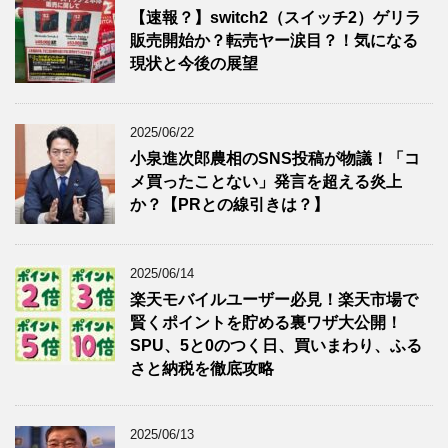
【速報？】switch2（スイッチ2）ゲリラ
販売開始か？転売ヤー涙目？！気になる
現状と今後の展望
2025/06/22
小泉進次郎農相のSNS投稿が物議！「コ
メ買ったことない」発言を超える炎上
か？【PRとの線引きは？】
2025/06/14
楽天モバイルユーザー必見！楽天市場で
賢くポイントを貯める裏ワザ大公開！
SPU、5と0のつく日、買いまわり、ふる
さと納税を徹底攻略
2025/06/13