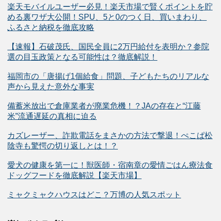
楽天モバイルユーザー必見！楽天市場で賢くポイントを貯
める裏ワザ大公開！SPU、5と0のつく日、買いまわり、
ふるさと納税を徹底攻略
【速報】石破茂氏、国民全員に2万円給付を表明か？参院
選の目玉政策となる可能性は？徹底解説！
福岡市の「唐揚げ1個給食」問題、子どもたちのリアルな
声から見えた意外な事実
備蓄米放出で倉庫業者が廃業危機！？JAの存在と“江藤
米”流通遅延の真相に迫る
カズレーザー、詐欺電話をまさかの方法で撃退！ぺこぱ松
陰寺も驚愕の切り返しとは！？
愛犬の健康を第一に！獣医師・宿南章の愛情ごはん療法食
ドッグフードを徹底解説【楽天市場】
ミャクミャクハウスはどこ？万博の人気スポット