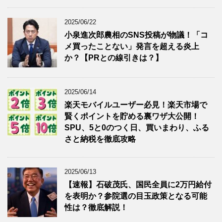
2025/06/22
小泉進次郎農相のSNS投稿が物議！「コ
メ買ったことない」発言を超える炎上
か？【PRとの線引きは？】
2025/06/14
楽天モバイルユーザー必見！楽天市場で
賢くポイントを貯める裏ワザ大公開！
SPU、5と0のつく日、買いまわり、ふる
さと納税を徹底攻略
2025/06/13
【速報】石破茂氏、国民全員に2万円給付
を表明か？参院選の目玉政策となる可能
性は？徹底解説！