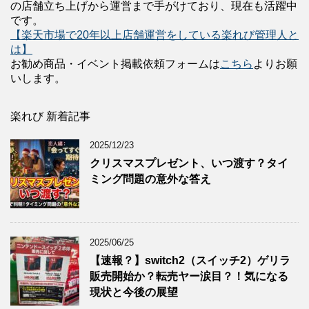
の店舗立ち上げから運営まで手がけており、現在も活躍中
です。
【楽天市場で20年以上店舗運営をしている楽れび管理人と
は】
お勧め商品・イベント掲載依頼フォームは
こちら
よりお願
いします。
楽れび 新着記事
2025/12/23
クリスマスプレゼント、いつ渡す？タイ
ミング問題の意外な答え
2025/06/25
【速報？】switch2（スイッチ2）ゲリラ
販売開始か？転売ヤー涙目？！気になる
現状と今後の展望