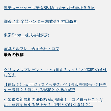
激安スーツケース革命BB-Monsters 株式会社ＢＢＭ
御茶ノ水 楽器センター 株式会社神田商會
東栄Shop 株式会社東栄
家具のルフレ 合同会社トロフ
最近の投稿
クリスマスプレゼント、いつ渡す？タイミング問題の意外
な答え
【速報？】switch2（スイッチ2）ゲリラ販売開始か？転売
ヤー涙目？！気になる現状と今後の展望
小泉進次郎農相のSNS投稿が物議！「コメ買ったことな
い」発言を超える炎上か？【PRとの線引きは？】