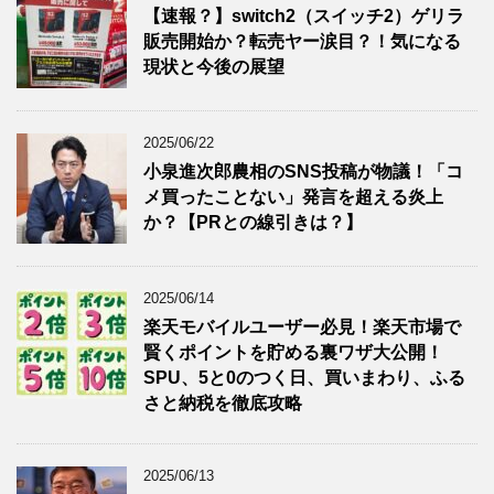
【速報？】switch2（スイッチ2）ゲリラ
販売開始か？転売ヤー涙目？！気になる
現状と今後の展望
2025/06/22
小泉進次郎農相のSNS投稿が物議！「コ
メ買ったことない」発言を超える炎上
か？【PRとの線引きは？】
2025/06/14
楽天モバイルユーザー必見！楽天市場で
賢くポイントを貯める裏ワザ大公開！
SPU、5と0のつく日、買いまわり、ふる
さと納税を徹底攻略
2025/06/13