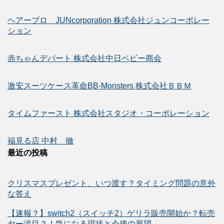
ヘアープロ JUNcorporation 株式会社ジュンコーポレー
ション
赤ちゃんデパート 株式会社中日ベビー商会
激安スーツケース革命BB-Monsters 株式会社ＢＢＭ
タイムファースト 株式会社スタジオ・コーポレーション
福見る店 中村 徹
最近の投稿
クリスマスプレゼント、いつ渡す？タイミング問題の意外
な答え
【速報？】switch2（スイッチ2）ゲリラ販売開始か？転売
ヤー涙目？！気になる現状と今後の展望