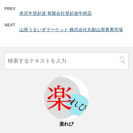
PREV
米沢牛登起波 有限会社登起波牛肉店
NEXT
山形うまいずマーケット 株式会社丸勘山形青果市場
楽れび