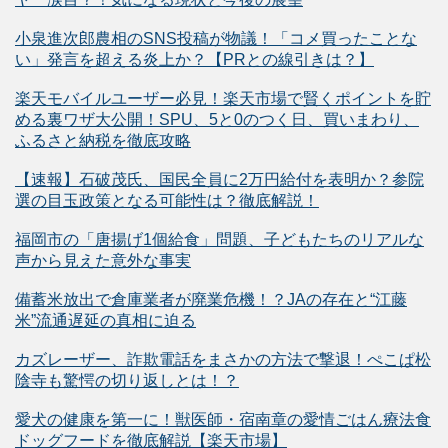
小泉進次郎農相のSNS投稿が物議！「コメ買ったことな
い」発言を超える炎上か？【PRとの線引きは？】
楽天モバイルユーザー必見！楽天市場で賢くポイントを貯
める裏ワザ大公開！SPU、5と0のつく日、買いまわり、
ふるさと納税を徹底攻略
【速報】石破茂氏、国民全員に2万円給付を表明か？参院
選の目玉政策となる可能性は？徹底解説！
福岡市の「唐揚げ1個給食」問題、子どもたちのリアルな
声から見えた意外な事実
備蓄米放出で倉庫業者が廃業危機！？JAの存在と“江藤
米”流通遅延の真相に迫る
カズレーザー、詐欺電話をまさかの方法で撃退！ぺこぱ松
陰寺も驚愕の切り返しとは！？
愛犬の健康を第一に！獣医師・宿南章の愛情ごはん療法食
ドッグフードを徹底解説【楽天市場】