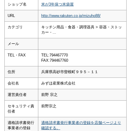
ショップ名
米が3年保つ米袋屋
URL
http://www.rakuten.co.jp/mizuho88/
カテゴリ
キッチン用品・食器・調理器具 > 容器・ストッ
カー・...
メール
TEL・FAX
TEL:794467770
FAX:794467760
住所
兵庫県高砂市曽根町９９５－１１
会社名
みずほ産業株式会社
運営責任者
前野 宗之
セキュリティ責
前野宗之
任者
適格請求書発行
適格請求書発行事業者の登録を店舗ページより
事業者の登録
確認する。