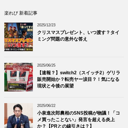
楽れび 新着記事
2025/12/23
クリスマスプレゼント、いつ渡す？タイ
ミング問題の意外な答え
2025/06/25
【速報？】switch2（スイッチ2）ゲリラ
販売開始か？転売ヤー涙目？！気になる
現状と今後の展望
2025/06/22
小泉進次郎農相のSNS投稿が物議！「コ
メ買ったことない」発言を超える炎上
か？【PRとの線引きは？】