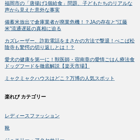
福岡市の「唐揚げ1個給食」問題、子どもたちのリアルな
声から見えた意外な事実
備蓄米放出で倉庫業者が廃業危機！？JAの存在と“江藤
米”流通遅延の真相に迫る
カズレーザー、詐欺電話をまさかの方法で撃退！ぺこぱ松
陰寺も驚愕の切り返しとは！？
愛犬の健康を第一に！獣医師・宿南章の愛情ごはん療法食
ドッグフードを徹底解説【楽天市場】
ミャクミャクハウスはどこ？万博の人気スポット
楽れび カテゴリー
レディースファッション
靴