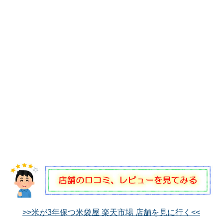
>>米が3年保つ米袋屋 楽天市場 店舗を見に行く<<