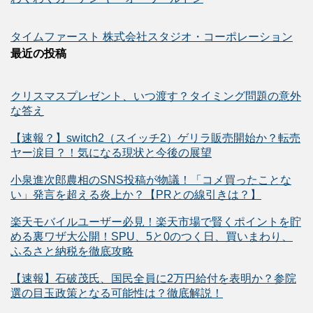
タイムファースト 株式会社スタジオ・コーポレーション
最近の投稿
クリスマスプレゼント、いつ渡す？タイミング問題の意外
な答え
【速報？】switch2（スイッチ2）ゲリラ販売開始か？転売
ヤー涙目？！気になる現状と今後の展望
小泉進次郎農相のSNS投稿が物議！「コメ買ったことな
い」発言を超える炎上か？【PRとの線引きは？】
楽天モバイルユーザー必見！楽天市場で賢くポイントを貯
める裏ワザ大公開！SPU、5と0のつく日、買いまわり、
ふるさと納税を徹底攻略
【速報】石破茂氏、国民全員に2万円給付を表明か？参院
選の目玉政策となる可能性は？徹底解説！