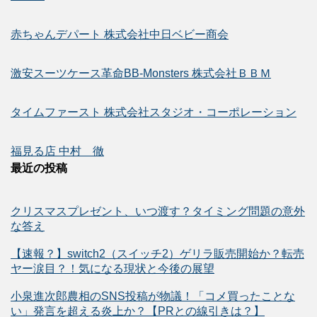
赤ちゃんデパート 株式会社中日ベビー商会
激安スーツケース革命BB-Monsters 株式会社ＢＢＭ
タイムファースト 株式会社スタジオ・コーポレーション
福見る店 中村 徹
最近の投稿
クリスマスプレゼント、いつ渡す？タイミング問題の意外
な答え
【速報？】switch2（スイッチ2）ゲリラ販売開始か？転売
ヤー涙目？！気になる現状と今後の展望
小泉進次郎農相のSNS投稿が物議！「コメ買ったことな
い」発言を超える炎上か？【PRとの線引きは？】