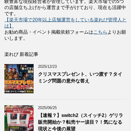
験豊富な現役経営者が管理しています。楽天市場での5つ
の店舗立ち上げから運営まで手がけており、現在も活躍中
です。
【楽天市場で20年以上店舗運営をしている楽れび管理人と
は】
お勧め商品・イベント掲載依頼フォームは
こちら
よりお願
いします。
楽れび 新着記事
2025/12/23
クリスマスプレゼント、いつ渡す？タイ
ミング問題の意外な答え
2025/06/25
【速報？】switch2（スイッチ2）ゲリラ
販売開始か？転売ヤー涙目？！気になる
現状と今後の展望