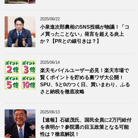
2025/06/22
小泉進次郎農相のSNS投稿が物議！「コ
メ買ったことない」発言を超える炎上
か？【PRとの線引きは？】
2025/06/14
楽天モバイルユーザー必見！楽天市場で
賢くポイントを貯める裏ワザ大公開！
SPU、5と0のつく日、買いまわり、ふる
さと納税を徹底攻略
2025/06/13
【速報】石破茂氏、国民全員に2万円給付
を表明か？参院選の目玉政策となる可能
性は？徹底解説！