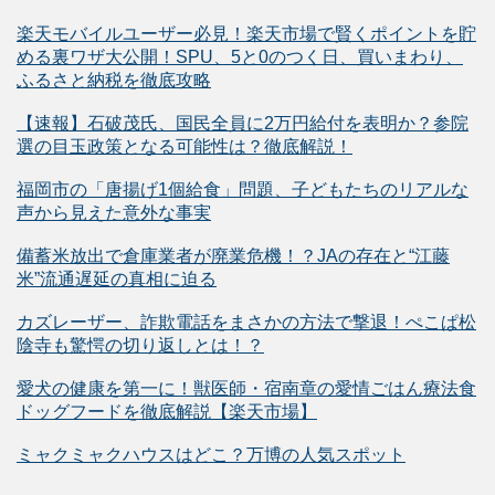
楽天モバイルユーザー必見！楽天市場で賢くポイントを貯
める裏ワザ大公開！SPU、5と0のつく日、買いまわり、
ふるさと納税を徹底攻略
【速報】石破茂氏、国民全員に2万円給付を表明か？参院
選の目玉政策となる可能性は？徹底解説！
福岡市の「唐揚げ1個給食」問題、子どもたちのリアルな
声から見えた意外な事実
備蓄米放出で倉庫業者が廃業危機！？JAの存在と“江藤
米”流通遅延の真相に迫る
カズレーザー、詐欺電話をまさかの方法で撃退！ぺこぱ松
陰寺も驚愕の切り返しとは！？
愛犬の健康を第一に！獣医師・宿南章の愛情ごはん療法食
ドッグフードを徹底解説【楽天市場】
ミャクミャクハウスはどこ？万博の人気スポット