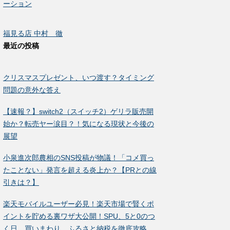
ーション
福見る店 中村 徹
最近の投稿
クリスマスプレゼント、いつ渡す？タイミング
問題の意外な答え
【速報？】switch2（スイッチ2）ゲリラ販売開
始か？転売ヤー涙目？！気になる現状と今後の
展望
小泉進次郎農相のSNS投稿が物議！「コメ買っ
たことない」発言を超える炎上か？【PRとの線
引きは？】
楽天モバイルユーザー必見！楽天市場で賢くポ
イントを貯める裏ワザ大公開！SPU、5と0のつ
く日、買いまわり、ふるさと納税を徹底攻略