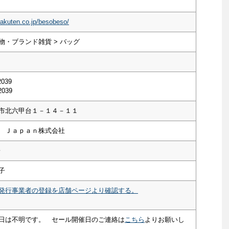
rakuten.co.jp/besobeso/
物・ブランド雑貨 > バッグ
2039
2039
市北六甲台１－１４－１１
 Ｊａｐａｎ株式会社
子
子
発行事業者の登録を店舗ページより確認する。
日は不明です。 セール開催日のご連絡は
こちら
よりお願いし