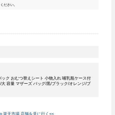
ください。
バック おむつ替えシート 小物入れ 哺乳瓶ケース付
/大 容量 マザーズ バッグ/黒/ブラック/オレンジ/ブ
eso 楽天市場 店舗を見に行く<<