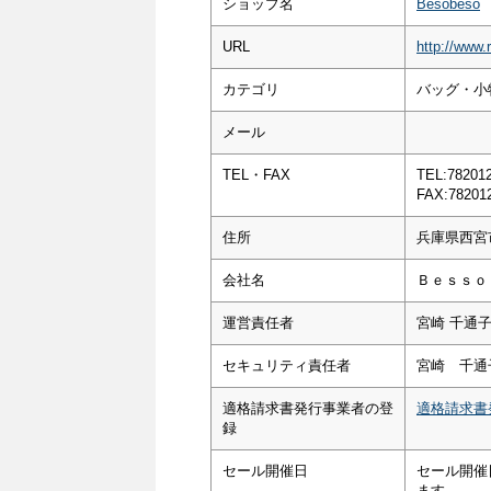
ショップ名
Besobeso
URL
http://www.
カテゴリ
バッグ・小
メール
TEL・FAX
TEL:78201
FAX:78201
住所
兵庫県西宮
会社名
Ｂｅｓｓｏ
運営責任者
宮崎 千通
セキュリティ責任者
宮崎 千通
適格請求書発行事業者の登
適格請求書
録
セール開催日
セール開催
ます。