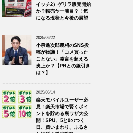
イッチ2）ゲリラ販売開始
か？転売ヤー涙目？！気
になる現状と今後の展望
2025/06/22
小泉進次郎農相のSNS投
稿が物議！「コメ買った
ことない」発言を超える
炎上か？【PRとの線引き
は？】
2025/06/14
楽天モバイルユーザー必
見！楽天市場で賢くポイ
ントを貯める裏ワザ大公
開！SPU、5と0のつく
日、買いまわり、ふるさ