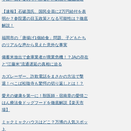
【速報】石破茂氏、国民全員に2万円給付を表
明か？参院選の目玉政策となる可能性は？徹底
解説！
福岡市の「唐揚げ1個給食」問題、子どもたち
のリアルな声から見えた意外な事実
備蓄米放出で倉庫業者が廃業危機！？JAの存在
と“江藤米”流通遅延の真相に迫る
カズレーザー、詐欺電話をまさかの方法で撃
退！ぺこぱ松陰寺も驚愕の切り返しとは！？
愛犬の健康を第一に！獣医師・宿南章の愛情ご
はん療法食ドッグフードを徹底解説【楽天市
場】
ミャクミャクハウスはどこ？万博の人気スポッ
ト