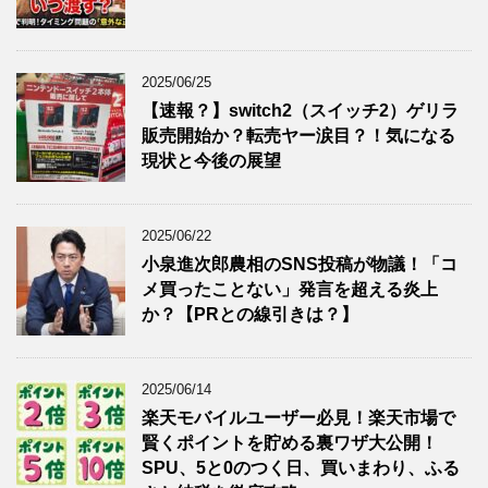
2025/06/25
【速報？】switch2（スイッチ2）ゲリラ
販売開始か？転売ヤー涙目？！気になる
現状と今後の展望
2025/06/22
小泉進次郎農相のSNS投稿が物議！「コ
メ買ったことない」発言を超える炎上
か？【PRとの線引きは？】
2025/06/14
楽天モバイルユーザー必見！楽天市場で
賢くポイントを貯める裏ワザ大公開！
SPU、5と0のつく日、買いまわり、ふる