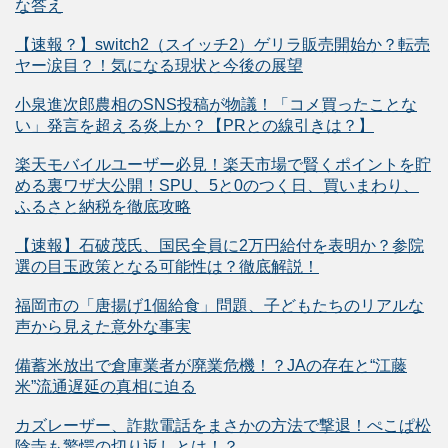
な答え
【速報？】switch2（スイッチ2）ゲリラ販売開始か？転売
ヤー涙目？！気になる現状と今後の展望
小泉進次郎農相のSNS投稿が物議！「コメ買ったことな
い」発言を超える炎上か？【PRとの線引きは？】
楽天モバイルユーザー必見！楽天市場で賢くポイントを貯
める裏ワザ大公開！SPU、5と0のつく日、買いまわり、
ふるさと納税を徹底攻略
【速報】石破茂氏、国民全員に2万円給付を表明か？参院
選の目玉政策となる可能性は？徹底解説！
福岡市の「唐揚げ1個給食」問題、子どもたちのリアルな
声から見えた意外な事実
備蓄米放出で倉庫業者が廃業危機！？JAの存在と“江藤
米”流通遅延の真相に迫る
カズレーザー、詐欺電話をまさかの方法で撃退！ぺこぱ松
陰寺も驚愕の切り返しとは！？