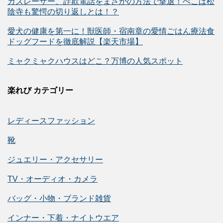
カズレーザー、詐欺電話をまさかの方法で撃退！ぺこぱ松
陰寺も驚愕の切り返しとは！？
愛犬の健康を第一に！獣医師・宿南章の愛情ごはん療法食
ドッグフードを徹底解説【楽天市場】
ミャクミャクハウスはどこ？万博の人気スポット
楽れび カテゴリー
レディースファッション
靴
ジュエリー・アクセサリー
TV・オーディオ・カメラ
バッグ・小物・ブランド雑貨
インナー・下着・ナイトウエア