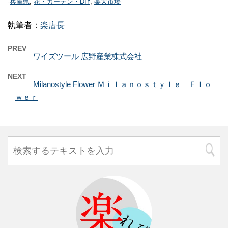
-
兵庫県
,
花・ガーデン・DIY
,
楽天市場
執筆者：
楽店長
PREV
ワイズツール 広野産業株式会社
NEXT
Milanostyle Flower Ｍｉｌａｎｏｓｔｙｌｅ Ｆｌｏ
ｗｅｒ