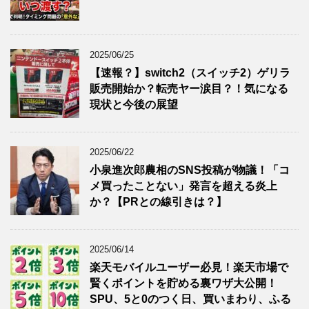
2025/06/25
【速報？】switch2（スイッチ2）ゲリラ
販売開始か？転売ヤー涙目？！気になる
現状と今後の展望
2025/06/22
小泉進次郎農相のSNS投稿が物議！「コ
メ買ったことない」発言を超える炎上
か？【PRとの線引きは？】
2025/06/14
楽天モバイルユーザー必見！楽天市場で
賢くポイントを貯める裏ワザ大公開！
SPU、5と0のつく日、買いまわり、ふる