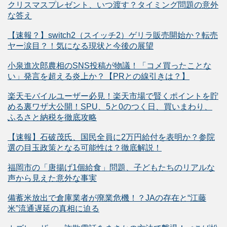
クリスマスプレゼント、いつ渡す？タイミング問題の意外
な答え
【速報？】switch2（スイッチ2）ゲリラ販売開始か？転売
ヤー涙目？！気になる現状と今後の展望
小泉進次郎農相のSNS投稿が物議！「コメ買ったことな
い」発言を超える炎上か？【PRとの線引きは？】
楽天モバイルユーザー必見！楽天市場で賢くポイントを貯
める裏ワザ大公開！SPU、5と0のつく日、買いまわり、
ふるさと納税を徹底攻略
【速報】石破茂氏、国民全員に2万円給付を表明か？参院
選の目玉政策となる可能性は？徹底解説！
福岡市の「唐揚げ1個給食」問題、子どもたちのリアルな
声から見えた意外な事実
備蓄米放出で倉庫業者が廃業危機！？JAの存在と“江藤
米”流通遅延の真相に迫る