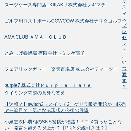
リ
スーツケース専門店FKIKAKU 株式会社クギマチ
ス
マ
ス
ゴルフ用ロストボールCOWCOW 株式会社ナリタゴルフ
プ
レ
AMA CLUB ＡＭＡ ＣＬＵＢ
ゼ
ン
ト
とみしげ養蜂場 有限会社トミシゲ電子
、
い
つ
フェアリックガトー 楽天市場店 株式会社ティーツー
渡
す
purple7 株式会社Ｐｕｒｐｌｅ Ｈａｚｅ
？
タイミング問題の意外な答え
【速報？】switch2（スイッチ2）ゲリラ販売開始か？転売
ヤー涙目？！気になる現状と今後の展望
小泉進次郎農相のSNS投稿が物議！「コメ買ったことな
い」発言を超える炎上か？【PRとの線引きは？】