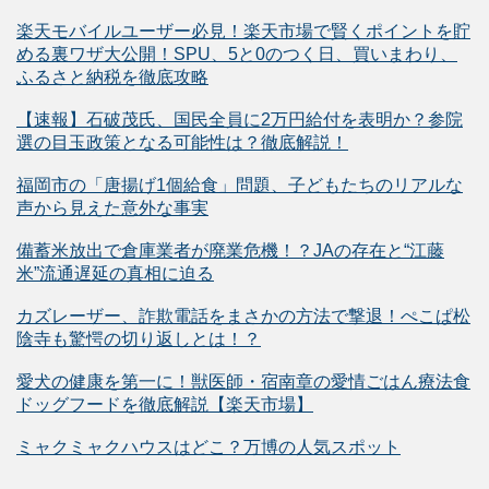
楽天モバイルユーザー必見！楽天市場で賢くポイントを貯
める裏ワザ大公開！SPU、5と0のつく日、買いまわり、
ふるさと納税を徹底攻略
【速報】石破茂氏、国民全員に2万円給付を表明か？参院
選の目玉政策となる可能性は？徹底解説！
福岡市の「唐揚げ1個給食」問題、子どもたちのリアルな
声から見えた意外な事実
備蓄米放出で倉庫業者が廃業危機！？JAの存在と“江藤
米”流通遅延の真相に迫る
カズレーザー、詐欺電話をまさかの方法で撃退！ぺこぱ松
陰寺も驚愕の切り返しとは！？
愛犬の健康を第一に！獣医師・宿南章の愛情ごはん療法食
ドッグフードを徹底解説【楽天市場】
ミャクミャクハウスはどこ？万博の人気スポット