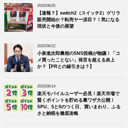
2025/06/25
【速報？】switch2（スイッチ2）ゲリラ
販売開始か？転売ヤー涙目？！気になる
現状と今後の展望
2025/06/22
小泉進次郎農相のSNS投稿が物議！「コ
メ買ったことない」発言を超える炎上
か？【PRとの線引きは？】
2025/06/14
楽天モバイルユーザー必見！楽天市場で
賢くポイントを貯める裏ワザ大公開！
SPU、5と0のつく日、買いまわり、ふる
さと納税を徹底攻略