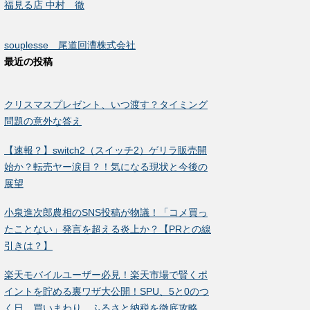
福見る店 中村 徹
souplesse 尾道回漕株式会社
最近の投稿
クリスマスプレゼント、いつ渡す？タイミング
問題の意外な答え
【速報？】switch2（スイッチ2）ゲリラ販売開
始か？転売ヤー涙目？！気になる現状と今後の
展望
小泉進次郎農相のSNS投稿が物議！「コメ買っ
たことない」発言を超える炎上か？【PRとの線
引きは？】
楽天モバイルユーザー必見！楽天市場で賢くポ
イントを貯める裏ワザ大公開！SPU、5と0のつ
く日、買いまわり、ふるさと納税を徹底攻略