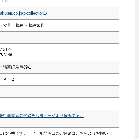
TION
akuten.co.jp/p-collection1/
・寝具・収納 > 収納家具
7-3124
7-3148
諸富町為重89-1
・Ａ・Ｚ
発行事業者の登録を店舗ページより確認する。
日は不明です。 セール開催日のご連絡は
こちら
よりお願いし