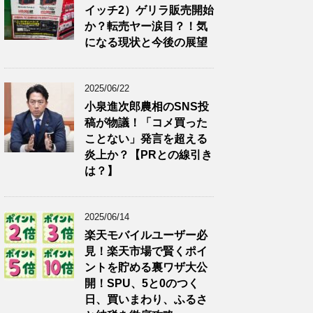
イッチ2）ゲリラ販売開始
か？転売ヤー涙目？！気
になる現状と今後の展望
2025/06/22
小泉進次郎農相のSNS投
稿が物議！「コメ買った
ことない」発言を超える
炎上か？【PRとの線引き
は？】
2025/06/14
楽天モバイルユーザー必
見！楽天市場で賢くポイ
ントを貯める裏ワザ大公
開！SPU、5と0のつく
日、買いまわり、ふるさ