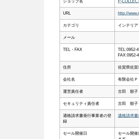
ショップ名
P-COLLEC
URL
http://www.r
カテゴリ
インテリア
メール
TEL・FAX
TEL:0952-4
FAX:0952-4
住所
佐賀県佐賀市
会社名
有限会社Ｐ
運営責任者
古田 順子
セキュリティ責任者
古田 順子
適格請求書発行事業者の登
適格請求書
録
セール開催日
セール開催
ます。