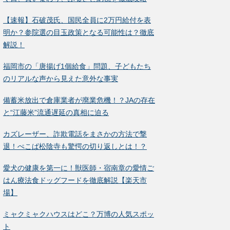
【速報】石破茂氏、国民全員に2万円給付を表
明か？参院選の目玉政策となる可能性は？徹底
解説！
福岡市の「唐揚げ1個給食」問題、子どもたち
のリアルな声から見えた意外な事実
備蓄米放出で倉庫業者が廃業危機！？JAの存在
と“江藤米”流通遅延の真相に迫る
カズレーザー、詐欺電話をまさかの方法で撃
退！ぺこぱ松陰寺も驚愕の切り返しとは！？
愛犬の健康を第一に！獣医師・宿南章の愛情ご
はん療法食ドッグフードを徹底解説【楽天市
場】
ミャクミャクハウスはどこ？万博の人気スポッ
ト