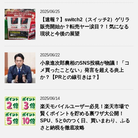
2025/06/25
【速報？】switch2（スイッチ2）ゲリラ
販売開始か？転売ヤー涙目？！気になる
現状と今後の展望
2025/06/22
小泉進次郎農相のSNS投稿が物議！「コ
メ買ったことない」発言を超える炎上
か？【PRとの線引きは？】
2025/06/14
楽天モバイルユーザー必見！楽天市場で
賢くポイントを貯める裏ワザ大公開！
SPU、5と0のつく日、買いまわり、ふる
さと納税を徹底攻略