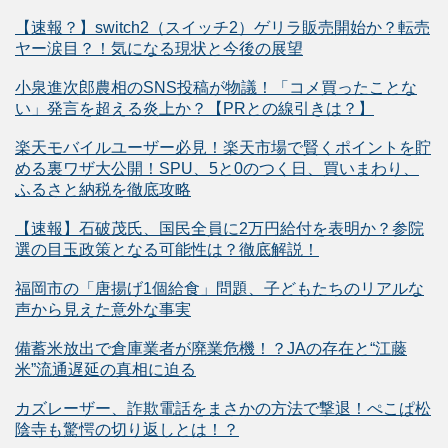
【速報？】switch2（スイッチ2）ゲリラ販売開始か？転売
ヤー涙目？！気になる現状と今後の展望
小泉進次郎農相のSNS投稿が物議！「コメ買ったことな
い」発言を超える炎上か？【PRとの線引きは？】
楽天モバイルユーザー必見！楽天市場で賢くポイントを貯
める裏ワザ大公開！SPU、5と0のつく日、買いまわり、
ふるさと納税を徹底攻略
【速報】石破茂氏、国民全員に2万円給付を表明か？参院
選の目玉政策となる可能性は？徹底解説！
福岡市の「唐揚げ1個給食」問題、子どもたちのリアルな
声から見えた意外な事実
備蓄米放出で倉庫業者が廃業危機！？JAの存在と“江藤
米”流通遅延の真相に迫る
カズレーザー、詐欺電話をまさかの方法で撃退！ぺこぱ松
陰寺も驚愕の切り返しとは！？