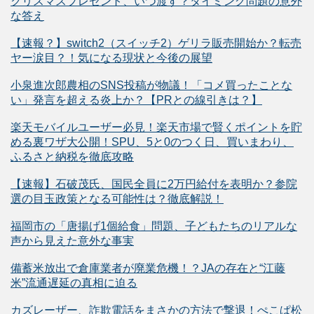
クリスマスプレゼント、いつ渡す？タイミング問題の意外
な答え
【速報？】switch2（スイッチ2）ゲリラ販売開始か？転売
ヤー涙目？！気になる現状と今後の展望
小泉進次郎農相のSNS投稿が物議！「コメ買ったことな
い」発言を超える炎上か？【PRとの線引きは？】
楽天モバイルユーザー必見！楽天市場で賢くポイントを貯
める裏ワザ大公開！SPU、5と0のつく日、買いまわり、
ふるさと納税を徹底攻略
【速報】石破茂氏、国民全員に2万円給付を表明か？参院
選の目玉政策となる可能性は？徹底解説！
福岡市の「唐揚げ1個給食」問題、子どもたちのリアルな
声から見えた意外な事実
備蓄米放出で倉庫業者が廃業危機！？JAの存在と“江藤
米”流通遅延の真相に迫る
カズレーザー、詐欺電話をまさかの方法で撃退！ぺこぱ松