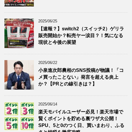
2025/06/25
【速報？】switch2（スイッチ2）ゲリラ
販売開始か？転売ヤー涙目？！気になる
現状と今後の展望
2025/06/22
小泉進次郎農相のSNS投稿が物議！「コ
メ買ったことない」発言を超える炎上
か？【PRとの線引きは？】
2025/06/14
楽天モバイルユーザー必見！楽天市場で
賢くポイントを貯める裏ワザ大公開！
SPU、5と0のつく日、買いまわり、ふる