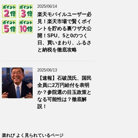
2025/06/14
楽天モバイルユーザー必
見！楽天市場で賢くポイ
ントを貯める裏ワザ大公
開！SPU、5と0のつく
日、買いまわり、ふるさ
と納税を徹底攻略
2025/06/13
【速報】石破茂氏、国民
全員に2万円給付を表明
か？参院選の目玉政策と
なる可能性は？徹底解
説！
楽れび よく見られているページ