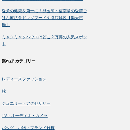
愛犬の健康を第一に！獣医師・宿南章の愛情ご
はん療法食ドッグフードを徹底解説【楽天市
場】
ミャクミャクハウスはどこ？万博の人気スポッ
ト
楽れび カテゴリー
レディースファッション
靴
ジュエリー・アクセサリー
TV・オーディオ・カメラ
バッグ・小物・ブランド雑貨