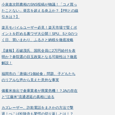
小泉進次郎農相のSNS投稿が物議！「コメ買っ
たことない」発言を超える炎上か？【PRとの線
引きは？】
楽天モバイルユーザー必見！楽天市場で賢くポ
イントを貯める裏ワザ大公開！SPU、5と0のつ
く日、買いまわり、ふるさと納税を徹底攻略
【速報】石破茂氏、国民全員に2万円給付を表
明か？参院選の目玉政策となる可能性は？徹底
解説！
福岡市の「唐揚げ1個給食」問題、子どもたち
のリアルな声から見えた意外な事実
備蓄米放出で倉庫業者が廃業危機！？JAの存在
と“江藤米”流通遅延の真相に迫る
カズレーザー、詐欺電話をまさかの方法で撃
退！ぺこぱ松陰寺も驚愕の切り返しとは！？