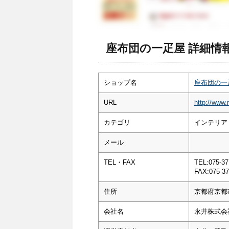
座布団の一疋屋 詳細情
ショップ名
座布団の一
URL
http://www.
カテゴリ
インテリア・
メール
TEL・FAX
TEL:075-37
FAX:075-37
住所
京都府京都
会社名
永井株式会