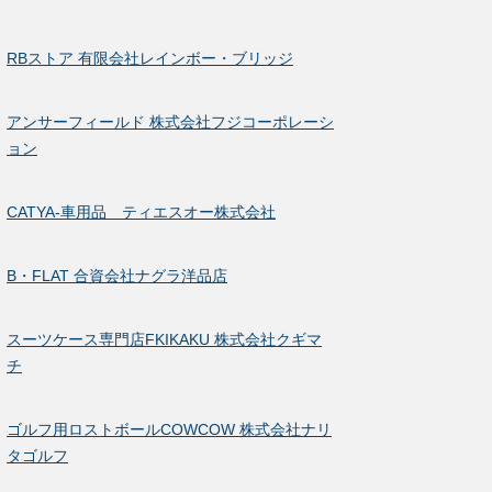
RBストア 有限会社レインボー・ブリッジ
アンサーフィールド 株式会社フジコーポレーシ
ョン
CATYA-車用品 ティエスオー株式会社
B・FLAT 合資会社ナグラ洋品店
スーツケース専門店FKIKAKU 株式会社クギマ
チ
ゴルフ用ロストボールCOWCOW 株式会社ナリ
タゴルフ