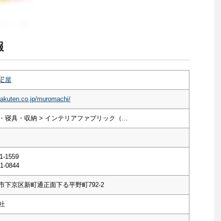
報
疋屋
rakuten.co.jp/muromachi/
寝具・収納 > インテリアファブリック（...
1-1559
1-0844
市下京区新町通正面下る平野町792-2
社