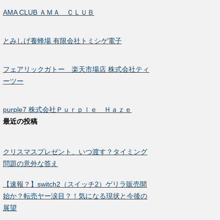
AMA CLUB ＡＭＡ ＣＬＵＢ
とみしげ養蜂場 有限会社トミシゲ電子
フェアリックガトー 楽天市場店 株式会社ティ
ーツー
purple7 株式会社Ｐｕｒｐｌｅ Ｈａｚｅ
最近の投稿
クリスマスプレゼント、いつ渡す？タイミング
問題の意外な答え
【速報？】switch2（スイッチ2）ゲリラ販売開
始か？転売ヤー涙目？！気になる現状と今後の
展望