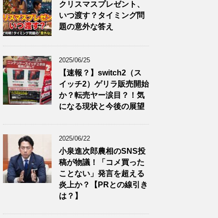
クリスマスプレゼント、
いつ渡す？タイミング問
題の意外な答え
2025/06/25
【速報？】switch2（ス
イッチ2）ゲリラ販売開始
か？転売ヤー涙目？！気
になる現状と今後の展望
2025/06/22
小泉進次郎農相のSNS投
稿が物議！「コメ買った
ことない」発言を超える
炎上か？【PRとの線引き
は？】