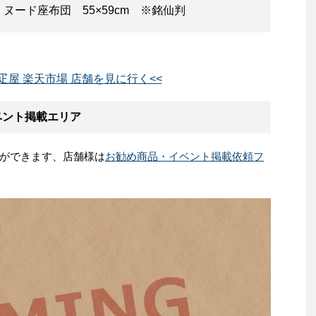
ード座布団 55×59cm ※銘仙判
疋屋 楽天市場 店舗を見に行く<<
ベント掲載エリア
ができます、店舗様は
お勧め商品・イベント掲載依頼フ