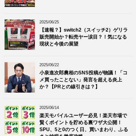
2025/06/25
【速報？】switch2（スイッチ2）ゲリラ
販売開始か？転売ヤー涙目？！気になる
現状と今後の展望
2025/06/22
小泉進次郎農相のSNS投稿が物議！「コ
メ買ったことない」発言を超える炎上
か？【PRとの線引きは？】
2025/06/14
楽天モバイルユーザー必見！楽天市場で
賢くポイントを貯める裏ワザ大公開！
SPU、5と0のつく日、買いまわり、ふる