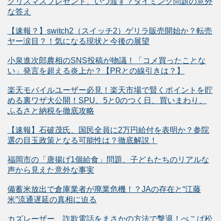
クリスマスプレゼント、いつ渡す？タイミング問題の意外
な答え
【速報？】switch2（スイッチ2）ゲリラ販売開始か？転売
ヤー涙目？！気になる現状と今後の展望
小泉進次郎農相のSNS投稿が物議！「コメ買ったことな
い」発言を超える炎上か？【PRとの線引きは？】
楽天モバイルユーザー必見！楽天市場で賢くポイントを貯
める裏ワザ大公開！SPU、5と0のつく日、買いまわり、
ふるさと納税を徹底攻略
【速報】石破茂氏、国民全員に2万円給付を表明か？参院
選の目玉政策となる可能性は？徹底解説！
福岡市の「唐揚げ1個給食」問題、子どもたちのリアルな
声から見えた意外な事実
備蓄米放出で倉庫業者が廃業危機！？JAの存在と“江藤
米”流通遅延の真相に迫る
カズレーザー、詐欺電話をまさかの方法で撃退！ぺこぱ松