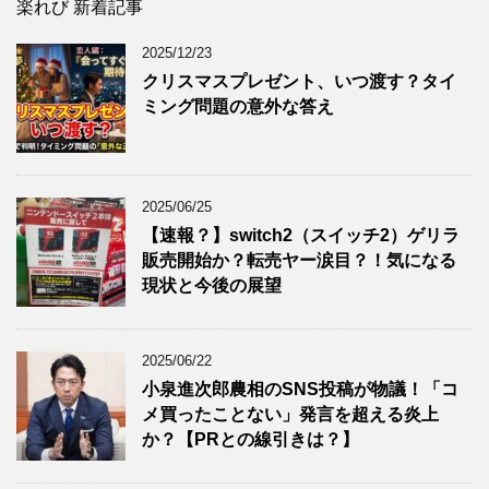
楽れび 新着記事
2025/12/23
クリスマスプレゼント、いつ渡す？タイ
ミング問題の意外な答え
2025/06/25
【速報？】switch2（スイッチ2）ゲリラ
販売開始か？転売ヤー涙目？！気になる
現状と今後の展望
2025/06/22
小泉進次郎農相のSNS投稿が物議！「コ
メ買ったことない」発言を超える炎上
か？【PRとの線引きは？】