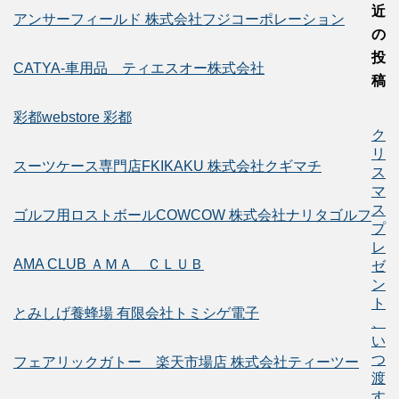
近
アンサーフィールド 株式会社フジコーポレーション
の
投
CATYA-車用品 ティエスオー株式会社
稿
彩都webstore 彩都
ク
リ
スーツケース専門店FKIKAKU 株式会社クギマチ
ス
マ
ス
ゴルフ用ロストボールCOWCOW 株式会社ナリタゴルフ
プ
レ
AMA CLUB ＡＭＡ ＣＬＵＢ
ゼ
ン
ト
とみしげ養蜂場 有限会社トミシゲ電子
、
い
つ
フェアリックガトー 楽天市場店 株式会社ティーツー
渡
す