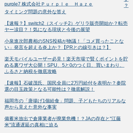
purple7 株式会社Ｐｕｒｐｌｅ Ｈａｚｅ
？
タイミング問題の意外な答え
【速報？】switch2（スイッチ2）ゲリラ販売開始か？転売
ヤー涙目？！気になる現状と今後の展望
小泉進次郎農相のSNS投稿が物議！「コメ買ったことな
い」発言を超える炎上か？【PRとの線引きは？】
楽天モバイルユーザー必見！楽天市場で賢くポイントを貯
める裏ワザ大公開！SPU、5と0のつく日、買いまわり、
ふるさと納税を徹底攻略
【速報】石破茂氏、国民全員に2万円給付を表明か？参院
選の目玉政策となる可能性は？徹底解説！
福岡市の「唐揚げ1個給食」問題、子どもたちのリアルな
声から見えた意外な事実
備蓄米放出で倉庫業者が廃業危機！？JAの存在と“江藤
米”流通遅延の真相に迫る