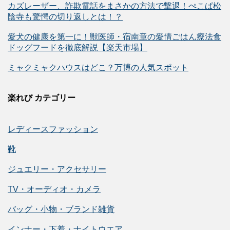
カズレーザー、詐欺電話をまさかの方法で撃退！ぺこぱ松
陰寺も驚愕の切り返しとは！？
愛犬の健康を第一に！獣医師・宿南章の愛情ごはん療法食
ドッグフードを徹底解説【楽天市場】
ミャクミャクハウスはどこ？万博の人気スポット
楽れび カテゴリー
レディースファッション
靴
ジュエリー・アクセサリー
TV・オーディオ・カメラ
バッグ・小物・ブランド雑貨
インナー・下着・ナイトウエア