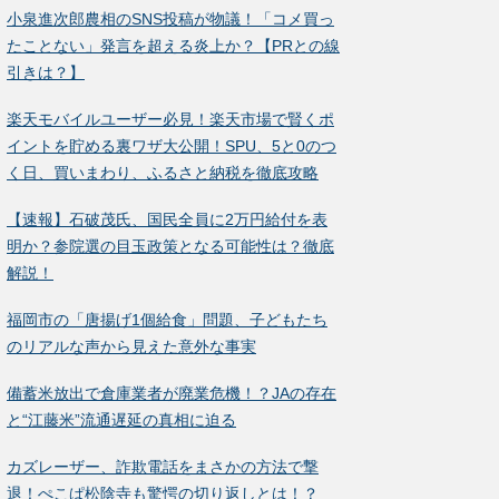
小泉進次郎農相のSNS投稿が物議！「コメ買っ
たことない」発言を超える炎上か？【PRとの線
引きは？】
楽天モバイルユーザー必見！楽天市場で賢くポ
イントを貯める裏ワザ大公開！SPU、5と0のつ
く日、買いまわり、ふるさと納税を徹底攻略
【速報】石破茂氏、国民全員に2万円給付を表
明か？参院選の目玉政策となる可能性は？徹底
解説！
福岡市の「唐揚げ1個給食」問題、子どもたち
のリアルな声から見えた意外な事実
備蓄米放出で倉庫業者が廃業危機！？JAの存在
と“江藤米”流通遅延の真相に迫る
カズレーザー、詐欺電話をまさかの方法で撃
退！ぺこぱ松陰寺も驚愕の切り返しとは！？