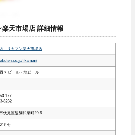
楽天市場店 詳細情報
店 リカマン楽天市場店
rakuten.co.jp/likaman/
酒 > ビール・地ビール
50-177
3-8232
市伏見区醍醐和泉町29-6
ズミセ