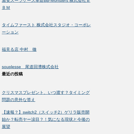
激安スーツケース革命BB-Monsters 株式会社Ｂ
ＢＭ
タイムファースト 株式会社スタジオ・コーポレ
ーション
福見る店 中村 徹
souplesse 尾道回漕株式会社
最近の投稿
クリスマスプレゼント、いつ渡す？タイミング
問題の意外な答え
【速報？】switch2（スイッチ2）ゲリラ販売開
始か？転売ヤー涙目？！気になる現状と今後の
展望