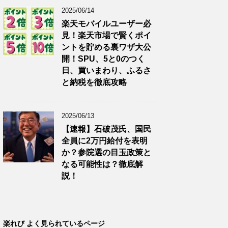
2025/06/14
楽天モバイルユーザー必
見！楽天市場で賢くポイ
ントを貯める裏ワザ大公
開！SPU、5と0のつく
日、買いまわり、ふるさ
と納税を徹底攻略
2025/06/13
【速報】石破茂氏、国民
全員に2万円給付を表明
か？参院選の目玉政策と
なる可能性は？徹底解
説！
楽れび よく見られているページ