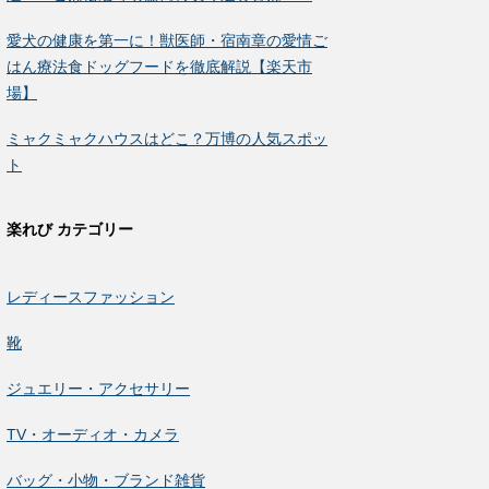
愛犬の健康を第一に！獣医師・宿南章の愛情ご
はん療法食ドッグフードを徹底解説【楽天市
場】
ミャクミャクハウスはどこ？万博の人気スポッ
ト
楽れび カテゴリー
レディースファッション
靴
ジュエリー・アクセサリー
TV・オーディオ・カメラ
バッグ・小物・ブランド雑貨