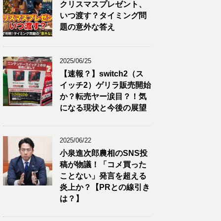
クリスマスプレゼント、
いつ渡す？タイミング問
題の意外な答え
2025/06/25
【速報？】switch2（ス
イッチ2）ゲリラ販売開始
か？転売ヤー涙目？！気
になる現状と今後の展望
2025/06/22
小泉進次郎農相のSNS投
稿が物議！「コメ買った
ことない」発言を超える
炎上か？【PRとの線引き
は？】