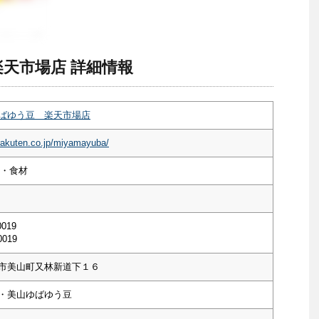
天市場店 詳細情報
ばゆう豆 楽天市場店
rakuten.co.jp/miyamayuba/
菜・食材
0019
0019
市美山町又林新道下１６
・美山ゆばゆう豆