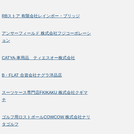
RBストア 有限会社レインボー・ブリッジ
アンサーフィールド 株式会社フジコーポレーシ
ョン
CATYA-車用品 ティエスオー株式会社
B・FLAT 合資会社ナグラ洋品店
スーツケース専門店FKIKAKU 株式会社クギマ
チ
ゴルフ用ロストボールCOWCOW 株式会社ナリ
タゴルフ