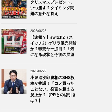
クリスマスプレゼント、
いつ渡す？タイミング問
題の意外な答え
2025/06/25
【速報？】switch2（ス
イッチ2）ゲリラ販売開始
か？転売ヤー涙目？！気
になる現状と今後の展望
2025/06/22
小泉進次郎農相のSNS投
稿が物議！「コメ買った
ことない」発言を超える
炎上か？【PRとの線引き
は？】