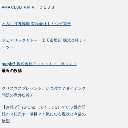
AMA CLUB ＡＭＡ ＣＬＵＢ
とみしげ養蜂場 有限会社トミシゲ電子
フェアリックガトー 楽天市場店 株式会社ティ
ーツー
purple7 株式会社Ｐｕｒｐｌｅ Ｈａｚｅ
最近の投稿
クリスマスプレゼント、いつ渡す？タイミング
問題の意外な答え
【速報？】switch2（スイッチ2）ゲリラ販売開
始か？転売ヤー涙目？！気になる現状と今後の
展望