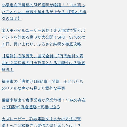
小泉進次郎農相のSNS投稿が物議！「コメ買っ
たことない」発言を超える炎上か？【PRとの線
引きは？】
楽天モバイルユーザー必見！楽天市場で賢くポ
イントを貯める裏ワザ大公開！SPU、5と0のつ
く日、買いまわり、ふるさと納税を徹底攻略
【速報】石破茂氏、国民全員に2万円給付を表
明か？参院選の目玉政策となる可能性は？徹底
解説！
福岡市の「唐揚げ1個給食」問題、子どもたち
のリアルな声から見えた意外な事実
備蓄米放出で倉庫業者が廃業危機！？JAの存在
と“江藤米”流通遅延の真相に迫る
カズレーザー、詐欺電話をまさかの方法で撃
退！ぺこぱ松陰寺も驚愕の切り返しとは！？