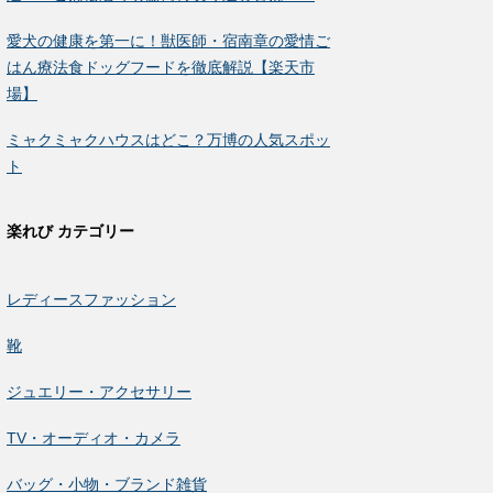
愛犬の健康を第一に！獣医師・宿南章の愛情ご
はん療法食ドッグフードを徹底解説【楽天市
場】
ミャクミャクハウスはどこ？万博の人気スポッ
ト
楽れび カテゴリー
レディースファッション
靴
ジュエリー・アクセサリー
TV・オーディオ・カメラ
バッグ・小物・ブランド雑貨