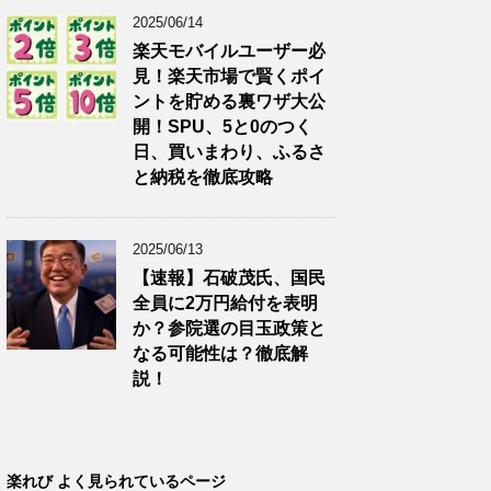
2025/06/14
楽天モバイルユーザー必
見！楽天市場で賢くポイ
ントを貯める裏ワザ大公
開！SPU、5と0のつく
日、買いまわり、ふるさ
と納税を徹底攻略
2025/06/13
【速報】石破茂氏、国民
全員に2万円給付を表明
か？参院選の目玉政策と
なる可能性は？徹底解
説！
楽れび よく見られているページ