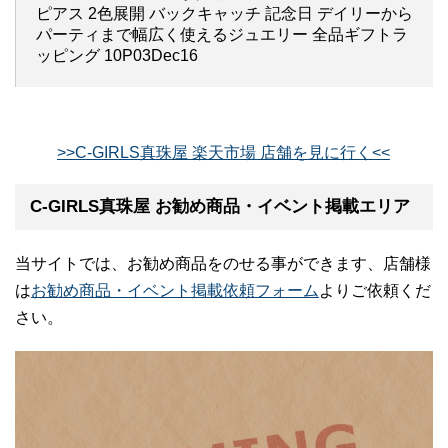
ピアス 2色展開 バックキャッチ 記念日 デイリーから
パーティまで幅広く使えるジュエリー 全品ギフトラ
ッピング 10P03Dec16
>>C-GIRLS真珠屋 楽天市場 店舗を見に行く<<
C-GIRLS真珠屋 お勧め商品・イベント掲載エリア
当サイトでは、お勧め商品をのせる事ができます、店舗様
は
お勧め商品・イベント掲載依頼フォーム
よりご依頼くだ
さい。