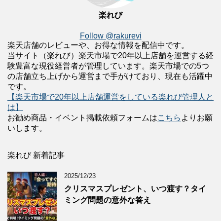
楽れび
Follow @rakurevi
楽天店舗のレビューや、お得な情報を配信中です。
当サイト（楽れび）楽天市場で20年以上店舗を運営する経
験豊富な現役経営者が管理しています。楽天市場での5つ
の店舗立ち上げから運営まで手がけており、現在も活躍中
です。
【楽天市場で20年以上店舗運営をしている楽れび管理人と
は】
お勧め商品・イベント掲載依頼フォームは
こちら
よりお願
いします。
楽れび 新着記事
2025/12/23
クリスマスプレゼント、いつ渡す？タイ
ミング問題の意外な答え