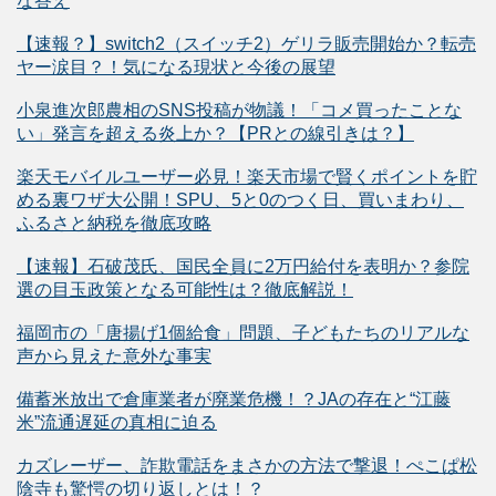
な答え
【速報？】switch2（スイッチ2）ゲリラ販売開始か？転売
ヤー涙目？！気になる現状と今後の展望
小泉進次郎農相のSNS投稿が物議！「コメ買ったことな
い」発言を超える炎上か？【PRとの線引きは？】
楽天モバイルユーザー必見！楽天市場で賢くポイントを貯
める裏ワザ大公開！SPU、5と0のつく日、買いまわり、
ふるさと納税を徹底攻略
【速報】石破茂氏、国民全員に2万円給付を表明か？参院
選の目玉政策となる可能性は？徹底解説！
福岡市の「唐揚げ1個給食」問題、子どもたちのリアルな
声から見えた意外な事実
備蓄米放出で倉庫業者が廃業危機！？JAの存在と“江藤
米”流通遅延の真相に迫る
カズレーザー、詐欺電話をまさかの方法で撃退！ぺこぱ松
陰寺も驚愕の切り返しとは！？