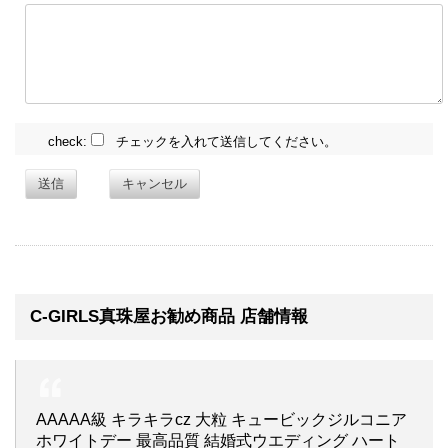
check:
チェックを入れて送信してください。
送信
キャンセル
C-GIRLS真珠屋お勧め商品 店舗情報
AAAAA級 キラキラcz 大粒 キュービックジルコニア
ホワイトデー 最高品質 結婚式ウエディング ハート