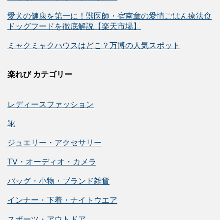
愛犬の健康を第一に！獣医師・宿南章の愛情ごはん療法食
ドッグフードを徹底解説【楽天市場】
ミャクミャクハウスはどこ？万博の人気スポット
楽れび カテゴリー
レディースファッション
靴
ジュエリー・アクセサリー
TV・オーディオ・カメラ
バッグ・小物・ブランド雑貨
インナー・下着・ナイトウエア
スポーツ・アウトドア