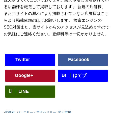
る店舗様を厳選して掲載しております。 新規の店舗様、
また当サイトの漏れにより掲載されていない店舗様はこち
らより掲載依頼のほうお願いします。 検索エンジンの
SEO対策また、当サイトからのアクセスが見込めますので
お気軽にご連絡ください。登録料等は一切かかりません。
Twitter
Facebook
B!
Google+
はてブ
LINE
-
京都府
,
ジュエリー・アクセサリー
,
楽天市場