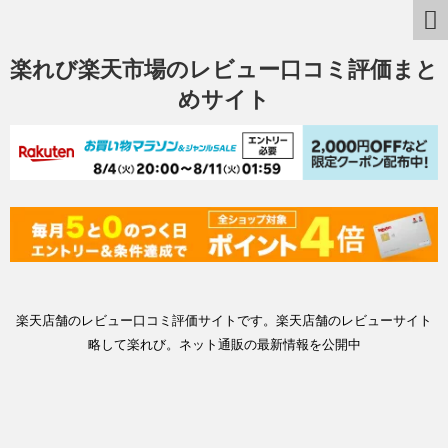
楽れび楽天市場のレビュー口コミ評価まと
めサイト
楽天店舗のレビュー口コミ評価サイトです。楽天店舗のレビューサイト
略して楽れび。ネット通販の最新情報を公開中