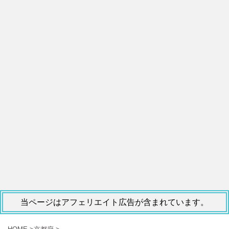
当ページはアフェリエイト広告が含まれています。